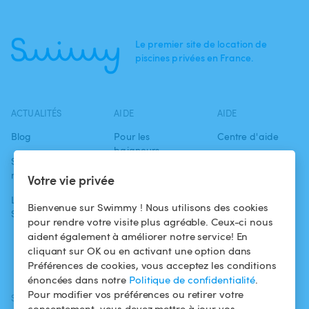
Le premier site de location de
piscines privées en France.
ACTUALITÉS
AIDE
AIDE
Blog
Pour les
Centre d'aide
baigneurs
Swimmy dans les
Conditions
médias
Pour les
d'utilisation
Votre vie privée
propriétaires
L'aventure
Politique de
Bienvenue sur Swimmy ! Nous utilisons des cookies
Swimmy
Louer ma piscine
confidentialité
pour rendre votre visite plus agréable. Ceux-ci nous
aident également à améliorer notre service! En
Comment ça
Mentions légales
cliquant sur OK ou en activant une option dans
marche ?
Préférences de cookies, vous acceptez les conditions
énoncées dans notre
Politique de confidentialité
.
Pour modifier vos préférences ou retirer votre
SUIVEZ-NOUS
TÉLÉCHARGEZ L'APP
consentement, vous devez mettre à jour vos