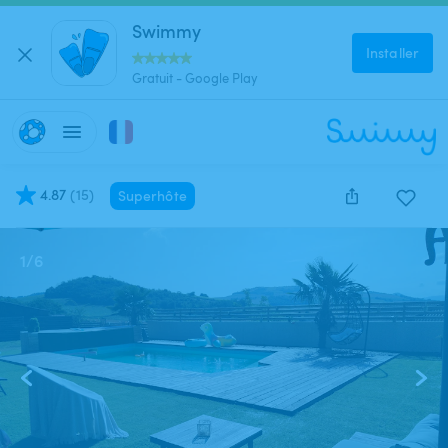
Swimmy
Installer
Gratuit - Google Play
4.87
(
15
)
Superhôte
1
/
6