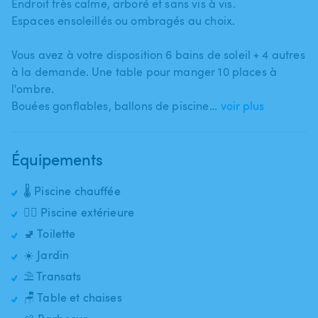
Endroit très calme​,​ arboré et sans vis à vis.
Espaces ensoleillés ou ombragés au choix.
Vous avez à votre disposition 6 bains de soleil + 4 autres
à la demande. Une table pour manger 10 places à
l'ombre.
Bouées gonflables​​,​​ ballons de piscine​…
voir plus
Équipements
🌡️ Piscine chauffée
🏊‍♂️ Piscine extérieure
🚽 Toilette
☀️ Jardin
⛱️ Transats
🪑 Table et chaises