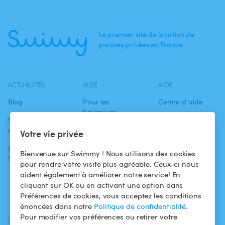
Le premier site de location de
piscines privées en France.
ACTUALITÉS
AIDE
AIDE
Blog
Pour les
Centre d'aide
baigneurs
Swimmy dans les
Conditions
médias
Pour les
d'utilisation
Votre vie privée
propriétaires
L'aventure
Politique de
Bienvenue sur Swimmy ! Nous utilisons des cookies
Swimmy
Louer ma piscine
confidentialité
pour rendre votre visite plus agréable. Ceux-ci nous
aident également à améliorer notre service! En
Comment ça
Mentions légales
cliquant sur OK ou en activant une option dans
marche ?
Préférences de cookies, vous acceptez les conditions
énoncées dans notre
Politique de confidentialité
.
Pour modifier vos préférences ou retirer votre
SUIVEZ-NOUS
TÉLÉCHARGEZ L'APP