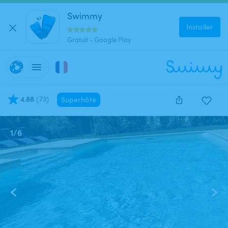
Swimmy
Installer
Gratuit - Google Play
4.88
(
73
)
Superhôte
1
/
6