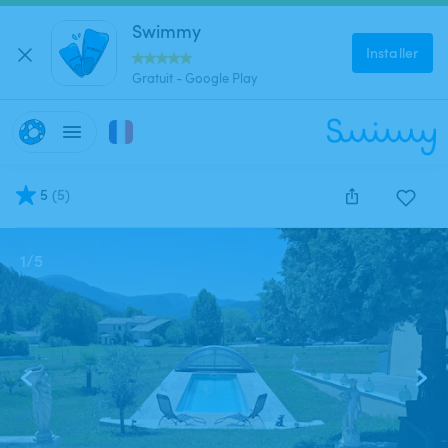
Swimmy
Installer
Gratuit - Google Play
5
(
5
)
1
/
5