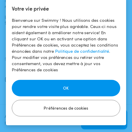
Swimmy dans les
Conditions
médias
Pour les
d'utilisation
Votre vie privée
propriétaires
L'aventure
Politique de
Bienvenue sur Swimmy ! Nous utilisons des cookies
Swimmy
Louer ma piscine
confidentialité
pour rendre votre visite plus agréable. Ceux-ci nous
aident également à améliorer notre service! En
Comment ça
Mentions légales
cliquant sur OK ou en activant une option dans
marche ?
Préférences de cookies, vous acceptez les conditions
énoncées dans notre
Politique de confidentialité
.
Pour modifier vos préférences ou retirer votre
SUIVEZ-NOUS
TÉLÉCHARGEZ L'APP
consentement, vous devez mettre à jour vos
Facebook
Préférences de cookies
Instagram
OK
Préférences de cookies
Ajoutez une date et un créneau
Vérifier la
pour voir le prix
disponibilité