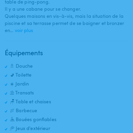
table de ping-pong.
Il y a une cabane pour se changer.
Quelques maisons en vis-à-vis​,​ mais la situation de la
piscine et sa terrasse permet de se baigner et bronzer
en…
voir plus
Équipements
🚿 Douche
🚽 Toilette
☀️ Jardin
⛱️ Transats
🪑 Table et chaises
🍖 Barbecue
🤽 Bouées gonflables
🥏 Jeux d'extérieur