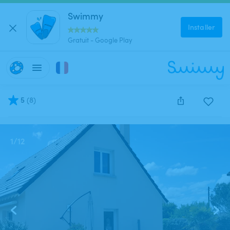
Swimmy
Installer
Gratuit - Google Play
5
(
8
)
Cette annonce est close et ne peut être réservée.
1
/
12