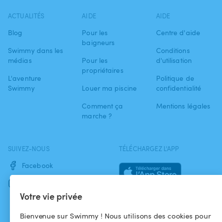
ACTUALITÉS
AIDE
AIDE
Blog
Pour les
Centre d'aide
baigneurs
Swimmy dans les
Conditions
médias
Pour les
d'utilisation
propriétaires
L'aventure
Politique de
Swimmy
Louer ma piscine
confidentialité
Comment ça
Mentions légales
marche ?
SUIVEZ-NOUS
TÉLÉCHARGEZ L'APP
Facebook
Instagram
Votre vie privée
Bienvenue sur Swimmy ! Nous utilisons des cookies pour