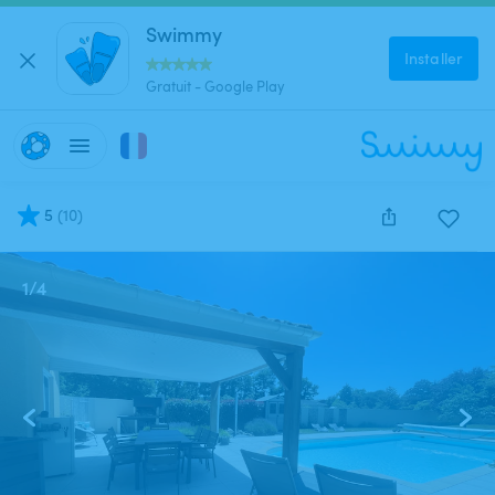
Swimmy
Installer
Gratuit - Google Play
5
(
10
)
1
/
4