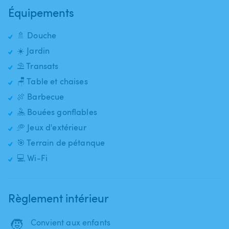
Équipements
🚿 Douche
☀️ Jardin
⛱️ Transats
🪑 Table et chaises
🍖 Barbecue
🤽 Bouées gonflables
🥏 Jeux d'extérieur
🎯 Terrain de pétanque
💻 Wi-Fi
Règlement intérieur
🧒
Convient aux enfants