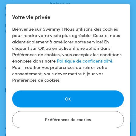
baigneurs
Swimmy dans les
Conditions
médias
Pour les
d'utilisation
Votre vie privée
propriétaires
L'aventure
Politique de
Bienvenue sur Swimmy ! Nous utilisons des cookies
Swimmy
Louer ma piscine
confidentialité
pour rendre votre visite plus agréable. Ceux-ci nous
aident également à améliorer notre service! En
Comment ça
Mentions légales
cliquant sur OK ou en activant une option dans
marche ?
Préférences de cookies, vous acceptez les conditions
énoncées dans notre
Politique de confidentialité
.
Pour modifier vos préférences ou retirer votre
SUIVEZ-NOUS
TÉLÉCHARGEZ L'APP
consentement, vous devez mettre à jour vos
Facebook
Préférences de cookies
Instagram
OK
Préférences de cookies
Ajoutez une date et un créneau
Vérifier la
pour voir le prix
disponibilité