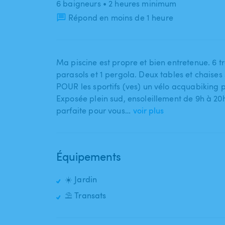
6 baigneurs
• 2 heures minimum
Répond en moins de 1 heure
Ma piscine est propre et bien entretenue. 6 tr
parasols et 1 pergola. Deux tables et chaises s
POUR les sportifs (ves) un vélo acquabiking p
Exposée plein sud​​,​​ ensoleillement de 9h à 2
parfaite pour vous…
voir plus
Équipements
☀️ Jardin
⛱️ Transats