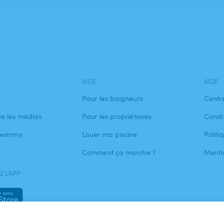
AIDE
AIDE
Pour les baigneurs
Centr
s les médias
Pour les propriétaires
Condit
 Swimmy
Louer ma piscine
Politi
Comment ça marche ?
Menti
 L'APP