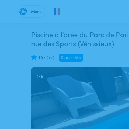
Menu
Piscine à l'orée du Parc de Pari
rue des Sports (Vénissieux)
4.97
(
93
)
Superhôte
1
/
6