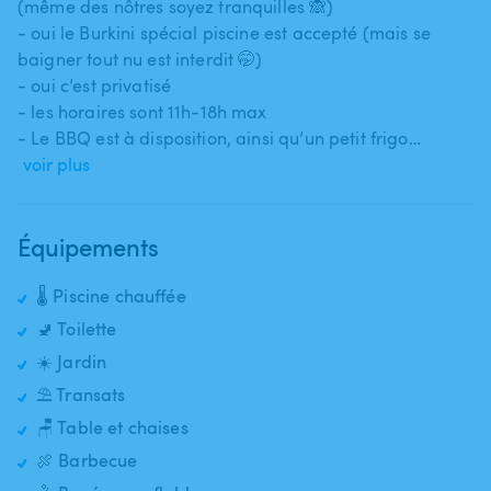
(même des nôtres soyez tranquilles 🙈)
- oui le Burkini spécial piscine est accepté (mais se
baigner tout nu est interdit 🤭)
- oui c’est privatisé
- les horaires sont 11h-18h max
- Le BBQ est à disposition​,​ ainsi qu’un petit frigo…
voir plus
Équipements
🌡️ Piscine chauffée
🚽 Toilette
☀️ Jardin
⛱️ Transats
🪑 Table et chaises
🍖 Barbecue