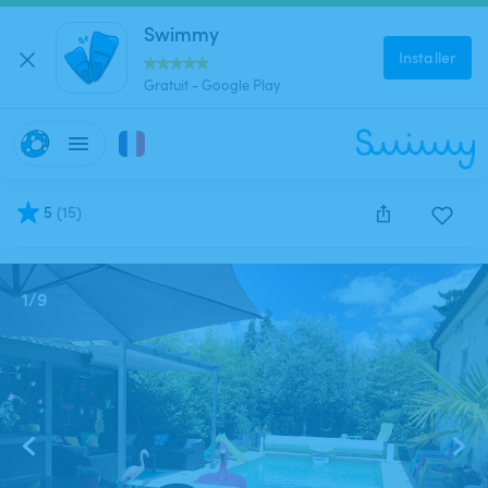
Swimmy
Installer
Gratuit - Google Play
5
(
15
)
Cette annonce est close et ne peut être réservée.
1
/
9