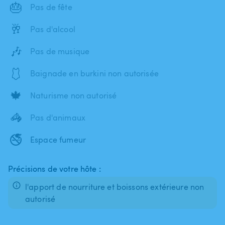
🎂
Pas de fête
🥂
Pas d'alcool
🎶
Pas de musique
🩱
Baignade en burkini non autorisée
🍁
Naturisme non autorisé
🦓
Pas d'animaux
🚭
Espace fumeur
Précisions de votre hôte :
l'apport de nourriture et boissons extérieure non
autorisé