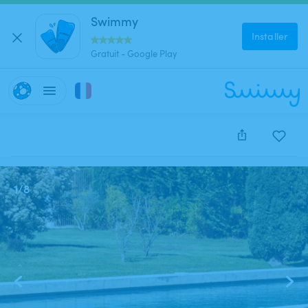
Swimmy
Installer
Gratuit - Google Play
Cette annonce est close et ne peut être réservée.
1
/
8