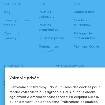
ACTUALITÉS
AIDE
AIDE
Blog
Pour les
Centre d'aide
baigneurs
Swimmy dans les
Conditions
médias
Pour les
d'utilisation
propriétaires
L'aventure
Politique de
Swimmy
Louer ma piscine
confidentialité
Comment ça
Mentions légales
marche ?
SUIVEZ-NOUS
TÉLÉCHARGEZ L'APP
Facebook
Votre vie privée
Instagram
Bienvenue sur Swimmy ! Nous utilisons des cookies pour
rendre votre visite plus agréable. Ceux-ci nous aident
également à améliorer notre service! En cliquant sur OK
ou en activant une option dans Préférences de cookies,