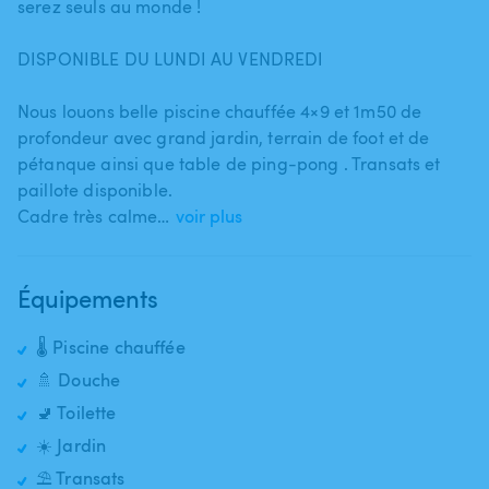
serez seuls au monde !
DISPONIBLE DU LUNDI AU VENDREDI
Nous louons belle piscine chauffée 4×9 et 1m50 de
profondeur avec grand jardin​,​ terrain de foot et de
pétanque ainsi que table de ping-pong . Transats et
paillote disponible.
Cadre très calme…
voir plus
Équipements
🌡️ Piscine chauffée
🚿 Douche
🚽 Toilette
☀️ Jardin
⛱️ Transats