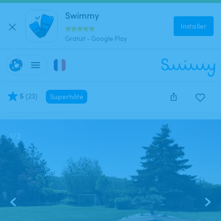
Swimmy
Installer
Gratuit - Google Play
5
(
23
)
Superhôte
Cette annonce est close et ne peut être réservée.
1
/
2