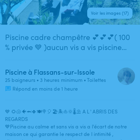
Voir les images (17)
Piscine cadre champêtre 💕💕💕( 100
% privée 💙 )aucun vis a vis piscine
eloigner de la maison
Piscine à Flassans-sur-Issole
25 baigneurs
• 3 heures minimum
• Toilettes
Répond en moins de 1 heure
💙 🌻🐚🐠🦈🍀🍽🍭🎈🏖🏝⛵️🌞🌡⛱️ A L ' ABRIS DES
REGARDS
💙Piscine au calme et sans vis a vis a l'écart de notre
maison ce qui garantie le respect de l intimité ​,​