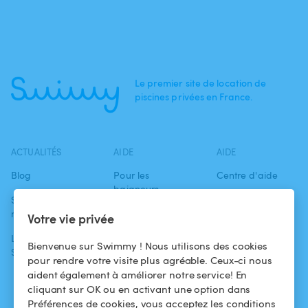
Le premier site de location de
piscines privées en France.
ACTUALITÉS
AIDE
AIDE
Blog
Pour les
Centre d'aide
baigneurs
Swimmy dans les
Conditions
médias
Pour les
d'utilisation
Votre vie privée
propriétaires
L'aventure
Politique de
Bienvenue sur Swimmy ! Nous utilisons des cookies
Swimmy
Louer ma piscine
confidentialité
pour rendre votre visite plus agréable. Ceux-ci nous
aident également à améliorer notre service! En
Comment ça
Mentions légales
cliquant sur OK ou en activant une option dans
marche ?
Préférences de cookies, vous acceptez les conditions