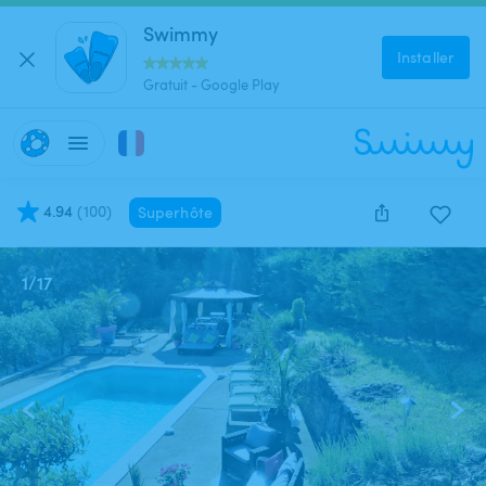
Swimmy
Installer
Gratuit - Google Play
4.94
(
100
)
Superhôte
1
/
17