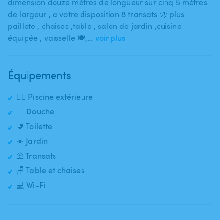
dimension douze mètres de longueur sur cinq 5 mètres
de largeur ​,​ a votre disposition 8 transats 🌞 plus
paillote ​,​ chaises ​,​table ​,​ salon de jardin ​,​cuisine
équipée ​,​ vaisselle 🍽​,​…
voir plus
Équipements
🏊‍♂️ Piscine extérieure
🚿 Douche
🚽 Toilette
☀️ Jardin
⛱️ Transats
🪑 Table et chaises
💻 Wi-Fi