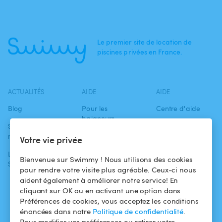
Le premier site de location de
piscines privées en France.
ACTUALITÉS
AIDE
AIDE
Blog
Pour les
Centre d'aide
baigneurs
Swimmy dans les
Conditions
médias
Pour les
d'utilisation
Votre vie privée
propriétaires
L'aventure
Politique de
Bienvenue sur Swimmy ! Nous utilisons des cookies
Swimmy
Louer ma piscine
confidentialité
pour rendre votre visite plus agréable. Ceux-ci nous
aident également à améliorer notre service! En
Comment ça
Mentions légales
cliquant sur OK ou en activant une option dans
marche ?
Préférences de cookies, vous acceptez les conditions
énoncées dans notre
Politique de confidentialité
.
Pour modifier vos préférences ou retirer votre