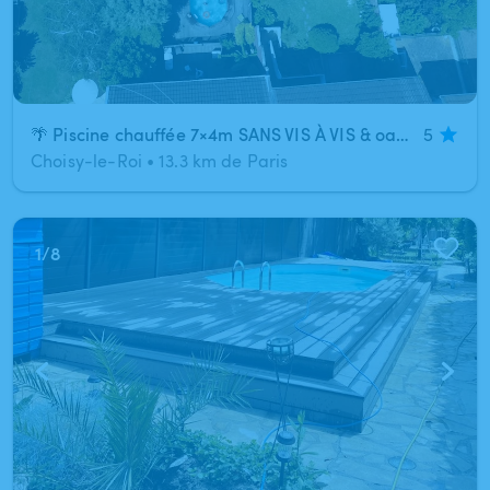
🌴 Piscine chauffée 7×4m SANS VIS À VIS & oasis verte privatisée — 15 min de Paris ☀️
5
Choisy-le-Roi
•
13.3 km de Paris
1
/
8