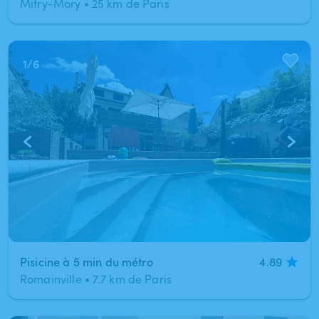
Mitry-Mory
•
25 km de Paris
1
/
6
Pisicine à 5 min du métro
4.89
Romainville
•
7.7 km de Paris