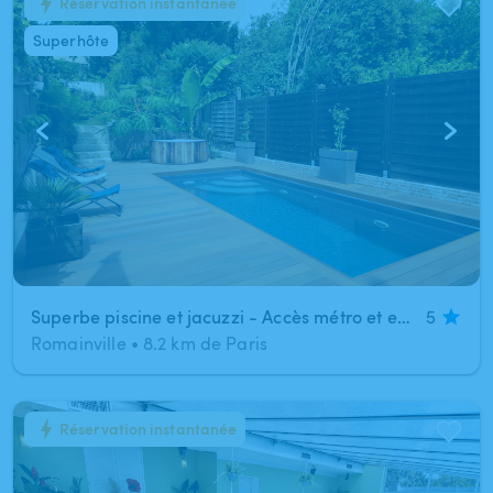
Réservation instantanée
1
/
7
Superhôte
Superbe piscine et jacuzzi - Accès métro et en pleine nature.
5
Romainville
•
8.2 km de Paris
Réservation instantanée
1
/
10