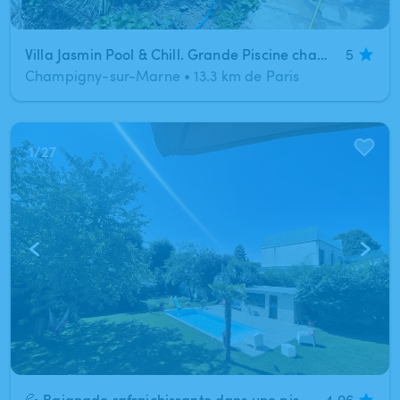
Villa Jasmin Pool & Chill. Grande Piscine chauffée aux portes de Paris
5
Champigny-sur-Marne
•
13.3 km de Paris
1
/
27
💦 Baignade rafraichissante dans une piscine au sel, entourée de verdure luxuriante, à 2 pas de Paris 🌳🚉
4.96