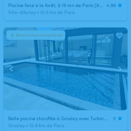
Piscine face à la forêt, à 15 mn de Paris (92). Très bel environnement - calme requis (pas d’enfants).
4.98
Ville-d'Avray
•
15.6 km de Paris
Réservation instantanée
1
/
4
Belle piscine chauffée à Groslay avec Turbine de Nage
5
Groslay
•
15.9 km de Paris