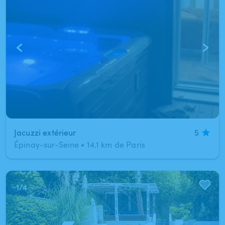
Jacuzzi extérieur
5
Épinay-sur-Seine
•
14.1 km de Paris
1
/
4