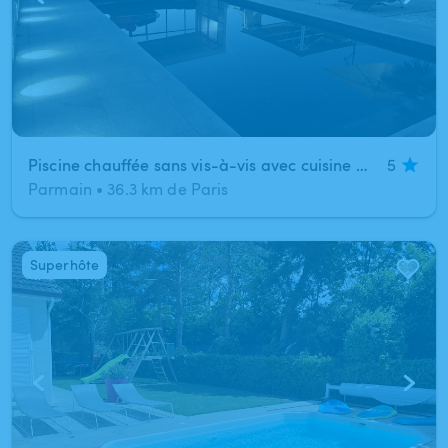
Piscine chauffée sans vis-à-vis avec cuisine d’été
5
Parmain
•
36.3 km de Paris
Superhôte
1
/
4