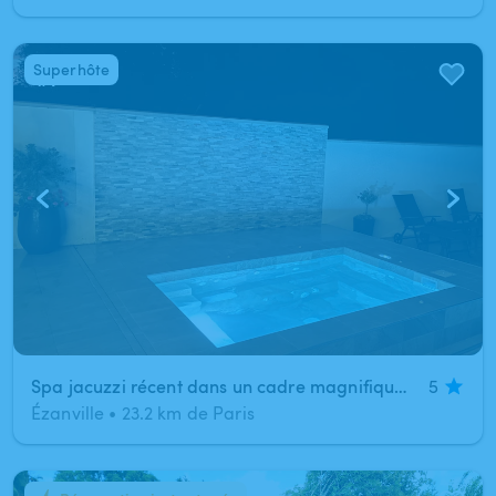
Superhôte
1
/
7
Spa jacuzzi récent dans un cadre magnifique sans vis à vis à Ezanville
5
Ézanville
•
23.2 km de Paris