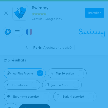
Swimmy
Installer
Gratuit - Google Play
Paris
Ajoutez une date
0
215 résultats
🌍
⭐
Au Plus Proche
Top Sélection
⚡
🛁
Instantanée
Jacuzzi / Spa
🍁
🩱
Naturisme autorisé
Burkini autorisé
Prix