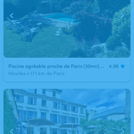
Piscine agréable proche de Paris (30mn) dans les Yvelines
4.98
Houilles
•
17.1 km de Paris
1
/
3