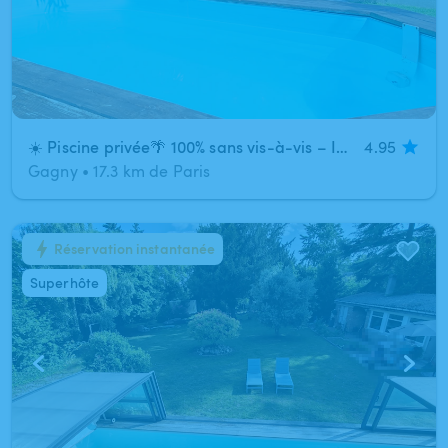
☀️ Piscine privée​🌴 100% sans vis-à-vis – Intimité & tranquilité garanties 🌴
4.95
Gagny
•
17.3 km de Paris
Réservation instantanée
1
/
7
Superhôte