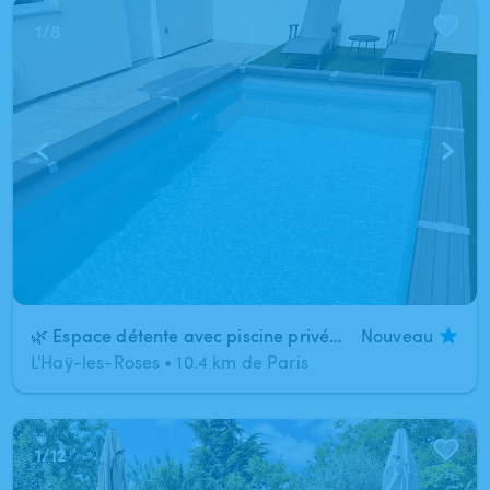
1
/
8
🌿 Espace détente avec piscine privée chauffée 🌿
Nouveau
L'Haÿ-les-Roses
•
10.4 km de Paris
1
/
12