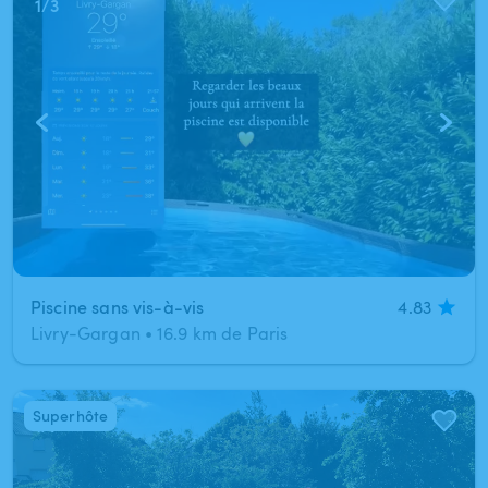
1
/
3
Piscine sans vis-à-vis
4.83
Livry-Gargan
•
16.9 km de Paris
Superhôte
1
/
7