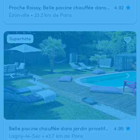
Proche Roissy, Belle piscine chauffée dans un écrin de verdure à Ézanville
4.92
Ézanville
•
23.2 km de Paris
Superhôte
1
/
6
Belle piscine chauffée dans jardin privatif calme et sans vis à vis
4.95
Lagny-le-Sec
•
43.7 km de Paris