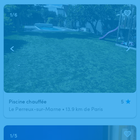
1
/
6
Piscine chauffée
5
Le Perreux-sur-Marne
•
13.9 km de Paris
1
/
5