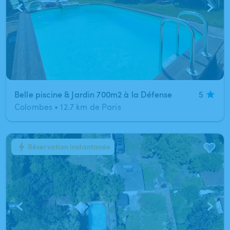
Belle piscine & Jardin 700m2 à la Défense
5
Colombes
•
12.7 km de Paris
Réservation instantanée
1
/
6