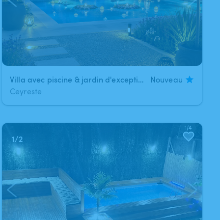
Villa avec piscine & jardin d'exception
Nouveau
Ceyreste
1
/
2