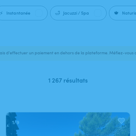
⚡
🛁
🍁
Instantanée
Jacuzzi / Spa
Naturi
s d'effectuer un paiement en dehors de la plateforme. Méfiez-vous 
1 267 résultats
1
/
9