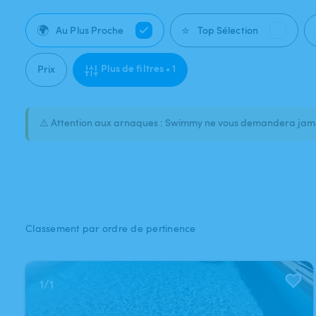
🌍
⭐
Au Plus Proche
Top Sélection
Plus de filtres • 1
Prix
⚠️ Attention aux arnaques : Swimmy ne vous demandera jamai
Classement par ordre de pertinence
1
/
1