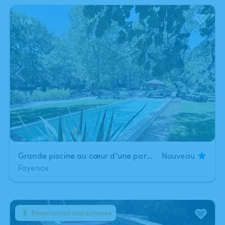
1
/
9
Grande piscine au cœur d’une parenthèse magique
Nouveau
Fayence
Réservation instantanée
1
/
6