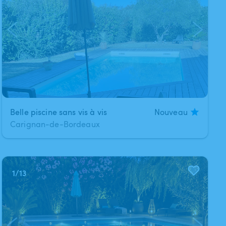
Belle piscine sans vis à vis
Nouveau
Carignan-de-Bordeaux
1
/
13