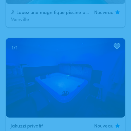
🌞 Louez une magnifique piscine privée 8 × 4 m – Détente garantie ! 🌴
Nouveau
Menville
1
/
1
Jakuzzi privatif
Nouveau