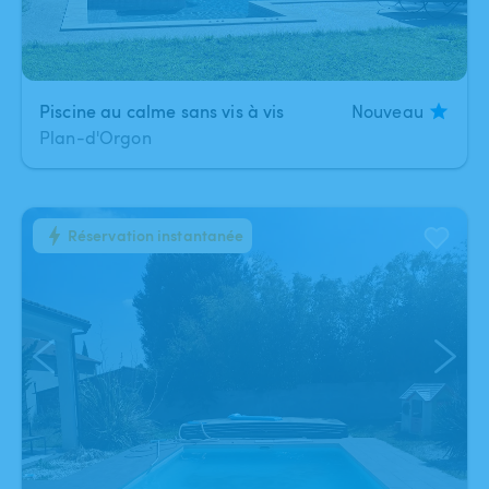
Piscine au calme sans vis à vis
Nouveau
Plan-d'Orgon
Réservation instantanée
1
/
4