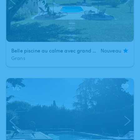
Belle piscine au calme avec grand jardin en campagne
Nouveau
Grans
1
/
8