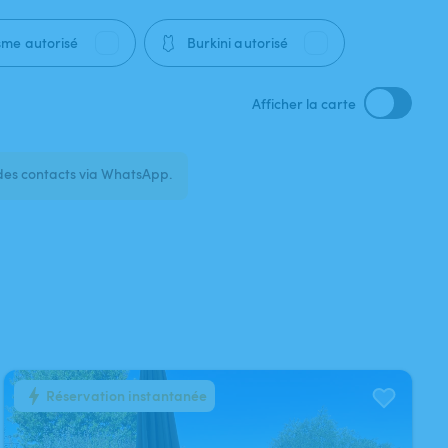
🩱
sme autorisé
Burkini autorisé
Afficher la carte
des contacts via WhatsApp.
Réservation instantanée
1
/
2