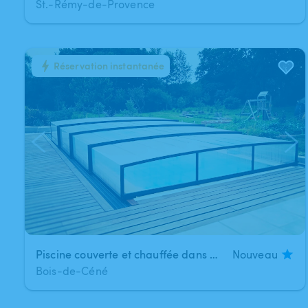
St.-Rémy-de-Provence
Réservation instantanée
1
/
2
Piscine couverte et chauffée dans un écrin de verdure
Nouveau
Bois-de-Céné