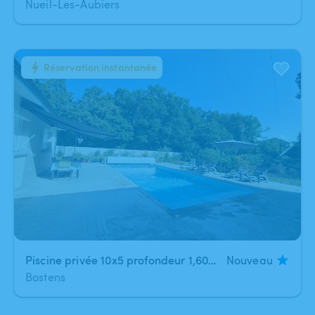
Nueil-Les-Aubiers
Réservation instantanée
1
/
3
Piscine privée 10x5 profondeur 1,60m au cœur de la forêt landaise 🌿 Soleil toute la journée – Sans vis-à-vis
Nouveau
Bostens