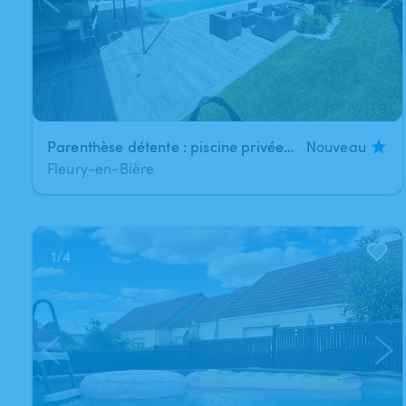
Parenthèse détente : piscine privée dans un cadre verdoyant
Nouveau
Fleury-en-Bière
1
/
4