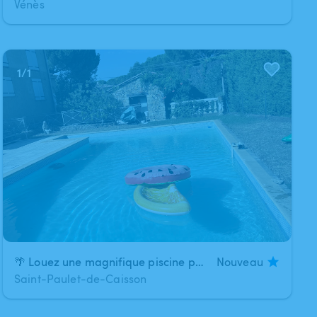
Vénès
1
/
1
🌴 Louez une magnifique piscine privée 6 × 12 m pour une journée de détente ! ☀️
Nouveau
Saint-Paulet-de-Caisson