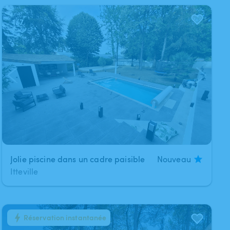
1
/
7
Jolie piscine dans un cadre paisible
Nouveau
Itteville
Réservation instantanée
1
/
4