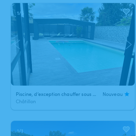
1
/
5
Piscine, d’exception chauffer sous abri.
Nouveau
Châtillon
1
/
1