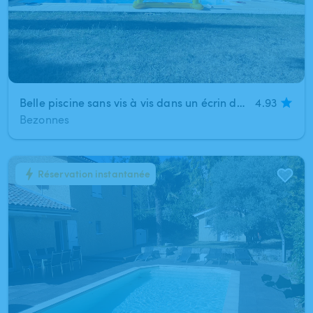
Belle piscine sans vis à vis dans un écrin de verdure
4.93
Bezonnes
Réservation instantanée
1
/
1