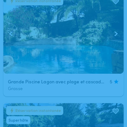
Réservation instantanée
1
/
8
Grande Piscine Lagon avec plage et cascades ecrin de verdure
5
Grasse
Réservation instantanée
1
/
7
Superhôte