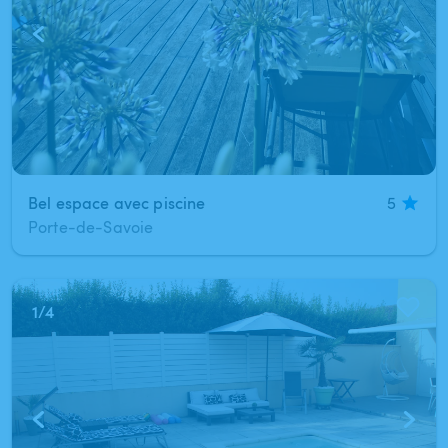
Bel espace avec piscine
5
Porte-de-Savoie
1
/
4