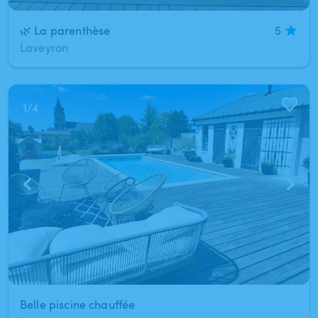
🌿 La parenthèse
5
Laveyron
1
/
4
Belle piscine chauffée