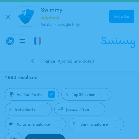
Swimmy
Installer
Gratuit - Google Play
France
Ajoutez une date
0
1 990 résultats
🌍
⭐
Au Plus Proche
Top Sélection
⚡
🛁
Instantanée
Jacuzzi / Spa
🍁
🩱
Naturisme autorisé
Burkini autorisé
Prix