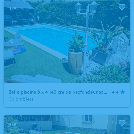
1
/
5
Belle piscine 8 x 4 140 cm de profondeur sans vis à vis
4.4
Colombiers
1
/
6