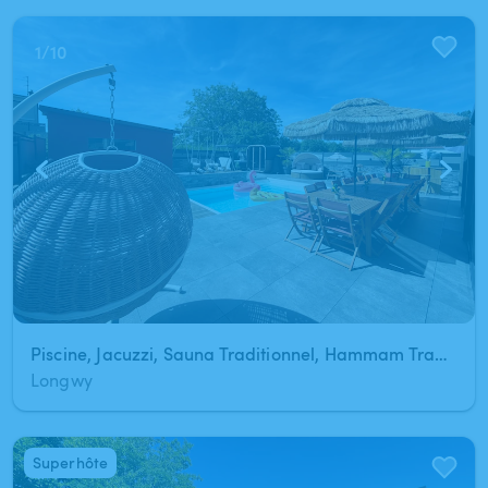
1
/
10
Piscine, Jacuzzi, Sauna Traditionnel, Hammam Traditionnel et Douche Sensorielle au coeur de Longwy
Longwy
Superhôte
1
/
4