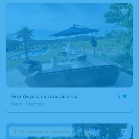
1
/
1
Grande piscine sans vis à vis
5
Saint-Nazaire
Réservation instantanée
1
/
8