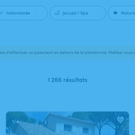
⚡
🛁
🍁
Instantanée
Jacuzzi / Spa
Naturi
s d'effectuer un paiement en dehors de la plateforme. Méfiez-vous 
1 266 résultats
1
/
4