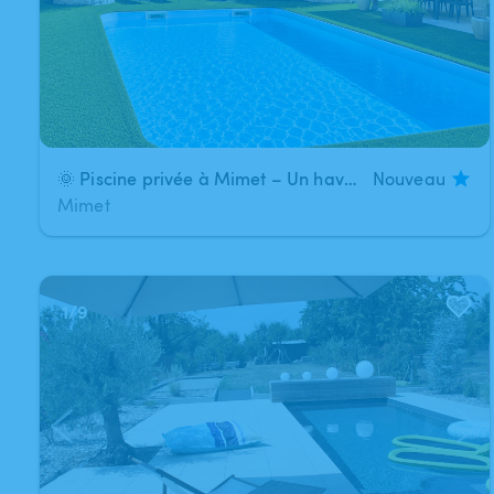
🌞 Piscine privée à Mimet – Un havre de paix entre Aix-en-Provence et Marseille
Nouveau
Mimet
1
/
9