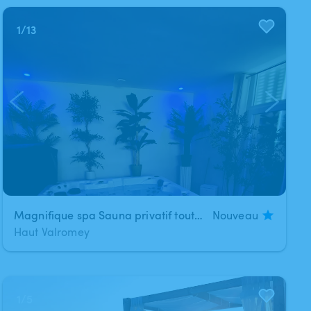
1
/
13
Magnifique spa Sauna privatif tout neuf
Nouveau
Haut Valromey
1
/
5