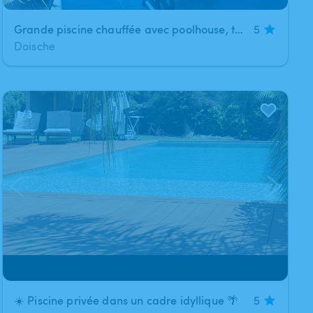
Grande piscine chauffée avec poolhouse, terrasse et espace BBQ
5
Doische
1
/
3
☀️ Piscine privée dans un cadre idyllique 🌴
5