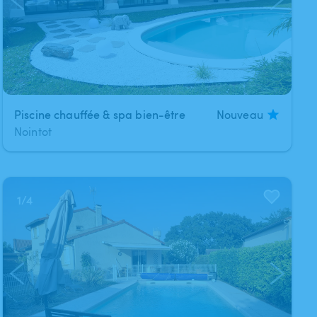
Piscine chauffée & spa bien-être
Nouveau
Nointot
1
/
4