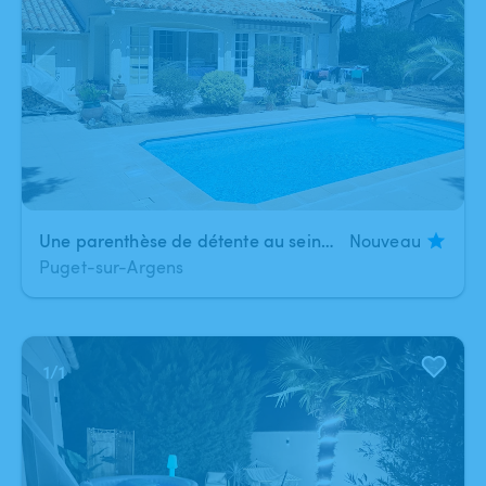
Une parenthèse de détente au sein d'une pinède
Nouveau
Puget-sur-Argens
1
/
1