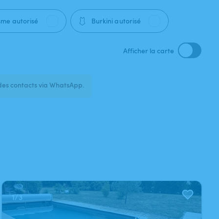
🩱
sme autorisé
Burkini autorisé
Afficher la carte
des contacts via WhatsApp.
1
/
3