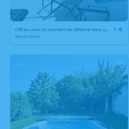
Offrez-vous un moment de détente dans un cadre privé et verdoyant !
5
Weyersheim
1
/
4