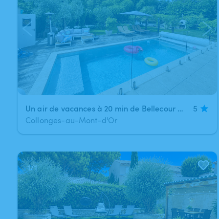
Un air de vacances à 20 min de Bellecour 🌴☀️
5
Collonges-au-Mont-d'Or
1
/
1