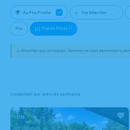
🌍
⭐
Au Plus Proche
Top Sélection
Plus de filtres • 1
Prix
⚠️ Attention aux arnaques : Swimmy ne vous demandera jamai
Classement par ordre de pertinence
1
/
13