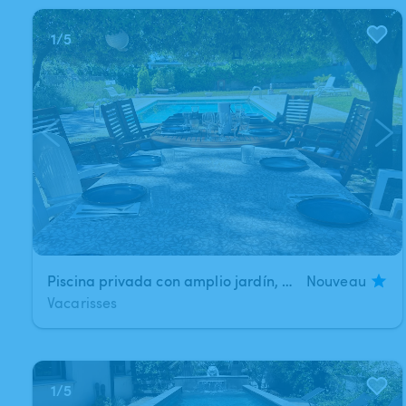
1
/
5
Piscina privada con amplio jardín​,​ BBQ y zona de comedor
Nouveau
Vacarisses
1
/
5