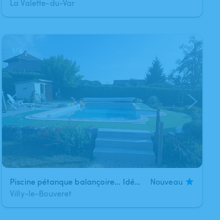
La Valette-du-Var
1
/
4
Piscine pétanque balançoire... Idéal pour une journée en famille
Nouveau
Villy-le-Bouveret