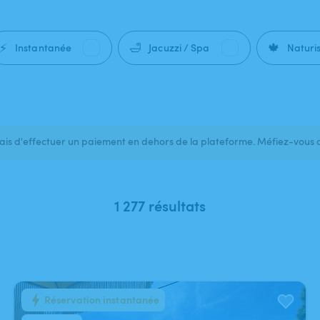
⚡
🛁
🍁
Instantanée
Jacuzzi / Spa
Naturi
s d'effectuer un paiement en dehors de la plateforme. Méfiez-vous 
1 277 résultats
Réservation instantanée
1
/
5