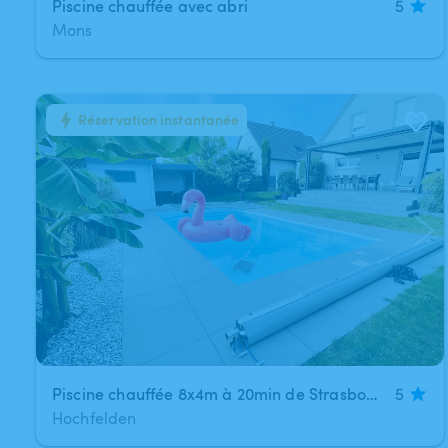
Piscine chauffée avec abri
5
Mons
Réservation instantanée
1
/
11
Piscine chauffée 8x4m à 20min de Strasbourg
5
Hochfelden