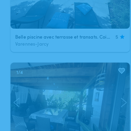
Belle piscine avec terrasse et transats. Coin repas avec store ban
5
Varennes-Jarcy
1
/
4