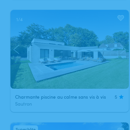
1
/
4
Charmante piscine au calme sans vis à vis
5
Sautron
Superhôte