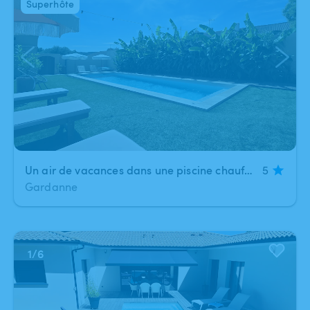
Superhôte
Un air de vacances dans une piscine chauffée 🌞
5
Gardanne
1
/
6