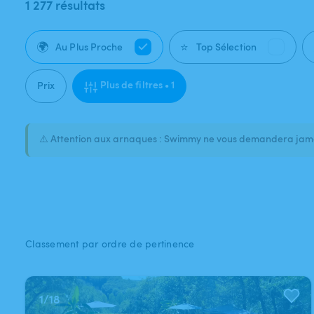
1 277 résultats
🌍
⭐
Au Plus Proche
Top Sélection
Plus de filtres • 1
Prix
⚠️ Attention aux arnaques : Swimmy ne vous demandera jamai
Classement par ordre de pertinence
1
/
18