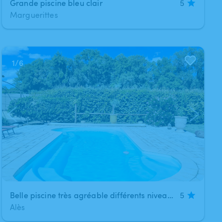
Grande piscine bleu clair
5
Marguerittes
1
/
6
Belle piscine très agréable différents niveaux on peut s'asseoir a l intérieur
5
Alès