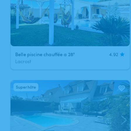
Belle piscine chauffée a 28°
4.92
Lacrost
Superhôte
1
/
6