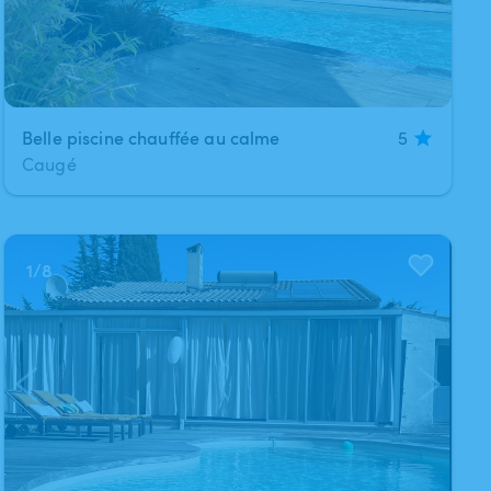
Belle piscine chauffée au calme
5
Caugé
1
/
8