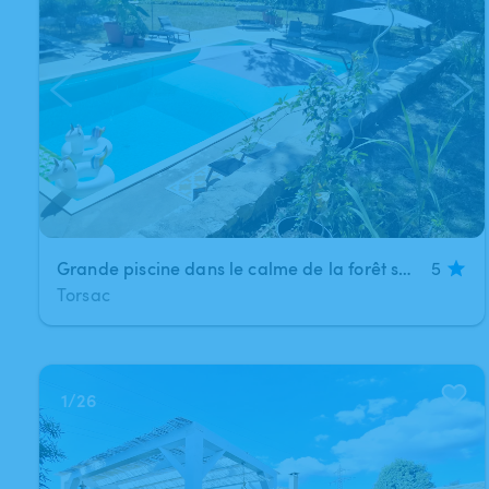
Grande piscine dans le calme de la forêt sans vis-à-vis
5
Torsac
1
/
26