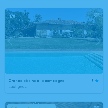
1
/
8
Grande piscine à la campagne
5
Lautignac
Réservation instantanée