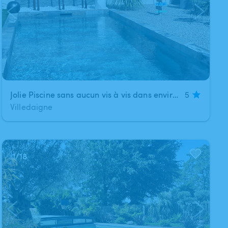
Jolie Piscine sans aucun vis à vis dans environnement très calme et intimiste
5
Villedaigne
1
/
18