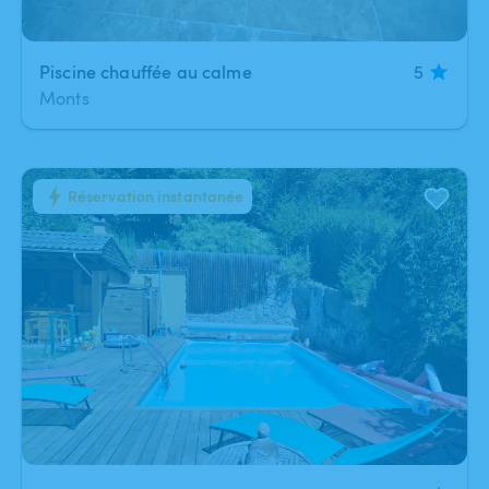
Piscine chauffée au calme
5
Monts
Réservation instantanée
1
/
1