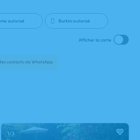
🩱
sme autorisé
Burkini autorisé
Afficher la carte
des contacts via WhatsApp.
1
/
3