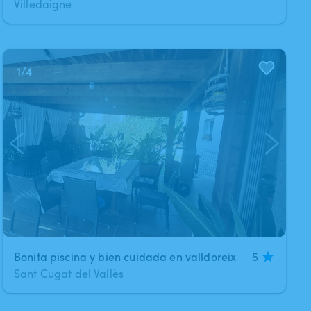
Villedaigne
1
/
4
Bonita piscina y bien cuidada en valldoreix
5
Sant Cugat del Vallès