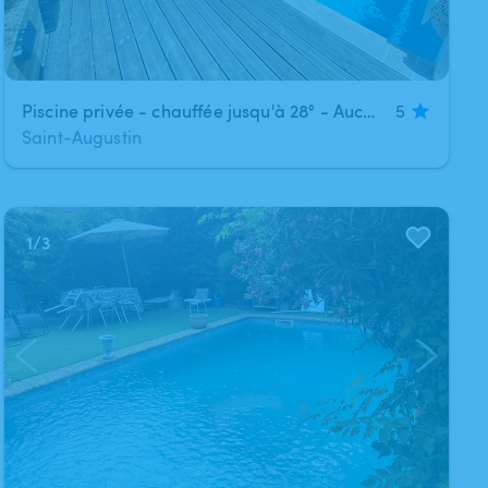
Piscine privée - chauffée jusqu'à 28° - Aucun vis-à-vis
5
Saint-Augustin
1
/
3