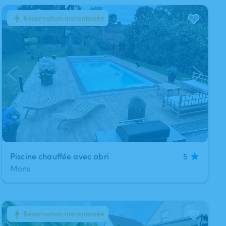
Réservation instantanée
1
/
11
Piscine chauffée avec abri
5
Mons
Réservation instantanée
1
/
11