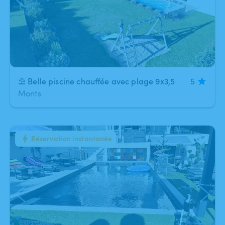
⛱ Belle piscine chauffée avec plage 9x3,5
5
Monts
Réservation instantanée
1
/
25