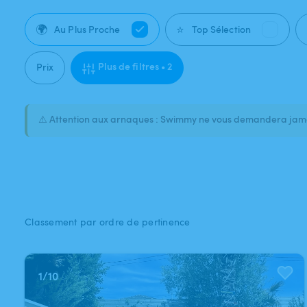
🌍
⭐
Au Plus Proche
Top Sélection
Plus de filtres • 2
Prix
⚠️ Attention aux arnaques : Swimmy ne vous demandera jamai
Classement par ordre de pertinence
1
/
10