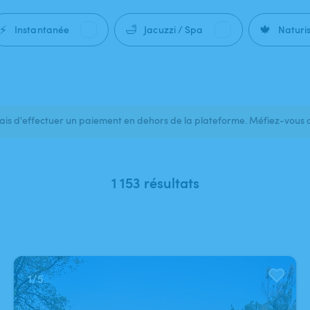
⚡
🛁
🍁
Instantanée
Jacuzzi / Spa
Naturi
s d'effectuer un paiement en dehors de la plateforme. Méfiez-vous 
1 153 résultats
1
/
5