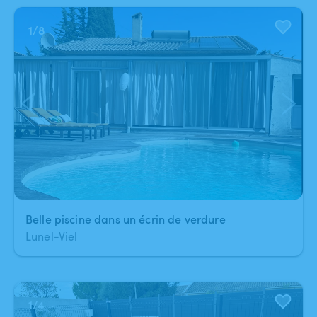
1
/
8
Belle piscine dans un écrin de verdure
Lunel-Viel
1
/
4