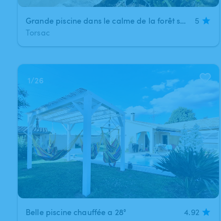
Grande piscine dans le calme de la forêt sans vis-à-vis
5
Torsac
1
/
26
Belle piscine chauffée a 28°
4.92