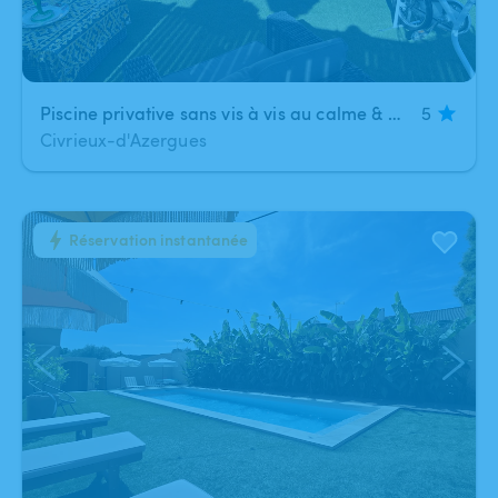
Piscine privative sans vis à vis au calme & Baignade nocturne
5
Civrieux-d'Azergues
Réservation instantanée
1
/
5