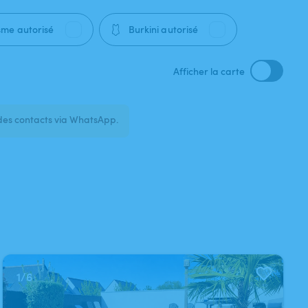
🩱
sme autorisé
Burkini autorisé
Afficher la carte
des contacts via WhatsApp.
1
/
6