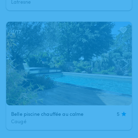
Latresne
1
/
17
Belle piscine chauffée au calme
5
Caugé