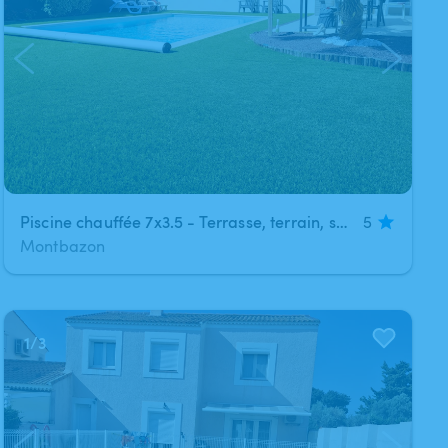
Piscine chauffée 7x3.5 - Terrasse, terrain, sans vis-à-vis - Jusqu'à 20 personnes
5
Montbazon
1
/
3