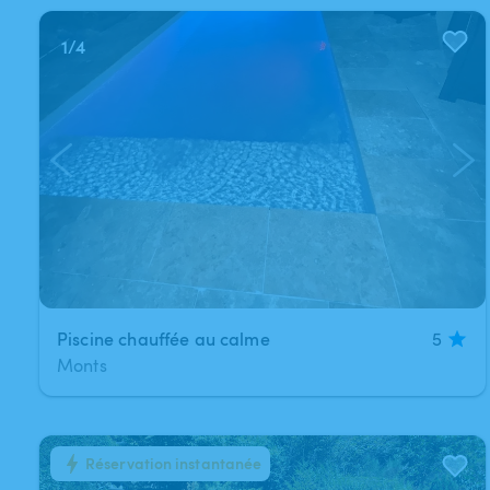
1
/
4
Piscine chauffée au calme
5
Monts
Réservation instantanée
1
/
1