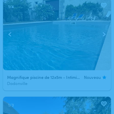
1
/
4
Magnifique piscine de 12x5m - Intimité totale
Nouveau
Dadonville
1
/
3