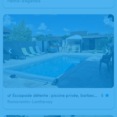
Penne-d'Agenais
1
/
10
🌿 Escapade détente : piscine privée, barbecue et jardin
5
Romorantin-Lanthenay