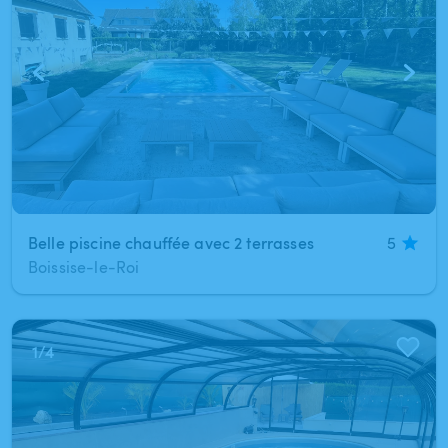
Belle piscine chauffée avec 2 terrasses
5
Boissise-le-Roi
1
/
4