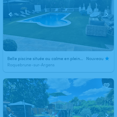
Belle piscine située au calme en pleine nature
Nouveau
Roquebrune-sur-Argens
1
/
17