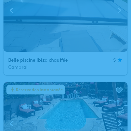
Belle piscine Ibiza chauffée
5
Cambrai
Réservation instantanée
1
/
18