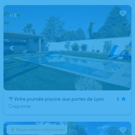
1
/
8
🌴 Votre journée piscine aux portes de Lyon
5
Craponne
Réservation instantanée
1
/
6