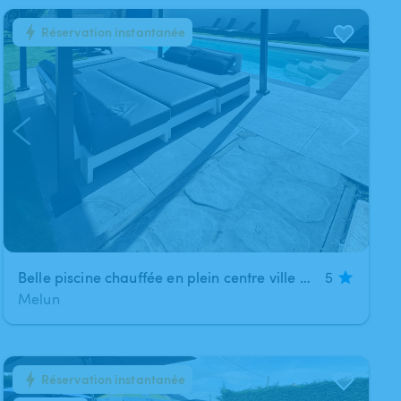
Réservation instantanée
1
/
9
Belle piscine chauffée en plein centre ville Melun
5
Melun
Réservation instantanée
1
/
9