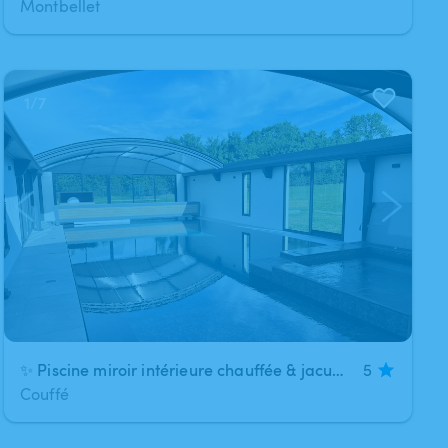
Montbellet
1
/
7
✨ Piscine miroir intérieure chauffée & jacuzzi
5
Couffé