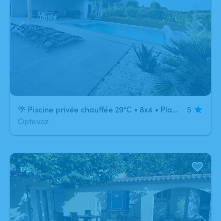
🌴 Piscine privée chauffée 29°C • 8x4 • Plage immergée • Pool house & BBQ ☀️
5
Optevoz
1
/
5