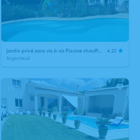
Jardin privé sans vis à vis Piscine chauffée , terasse , barbecue
4.22
Argenteuil
1
/
2