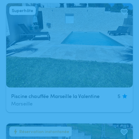
Superhôte
1
/
4
Piscine chauffée Marseille la Valentine
5
Marseille
Réservation instantanée
1
/
4