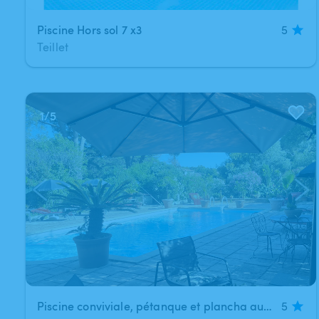
Piscine Hors sol 7 x3
5
Teillet
1
/
5
Piscine conviviale, pétanque et plancha au brusc !
5