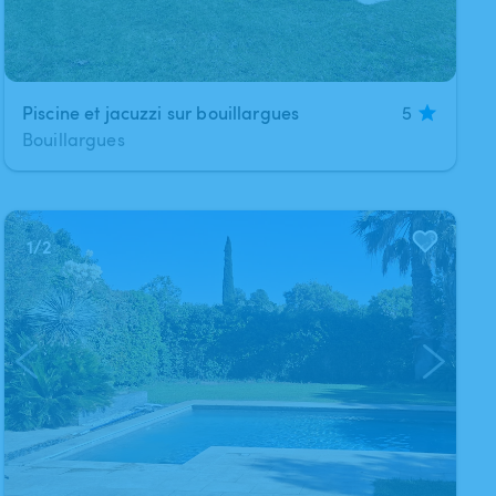
Piscine et jacuzzi sur bouillargues
5
Bouillargues
1
/
2