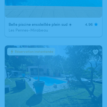
Belle piscine ensoleillée plein sud ☀️
4.96
Les Pennes-Mirabeau
Réservation instantanée
1
/
34