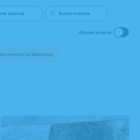
🩱
sme autorisé
Burkini autorisé
Afficher la carte
des contacts via WhatsApp.
1
/
7