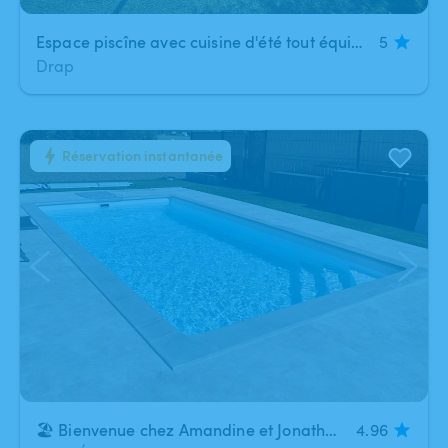
Espace piscîne avec cuisine d'été tout équipée – Proche Nice Est
5
Drap
Réservation instantanée
1
/
14
🏖️ Bienvenue chez Amandine et Jonathan à Pont-Évêque, votre coin de fraîcheur pour un moment de détente inoubliable. ! 🏝️
4.96