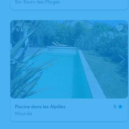
Six-Fours-les-Plages
1
/
3
Piscine dans les Alpilles
5
Mouriès