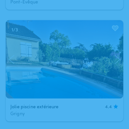
Pont-Évêque
1
/
3
Jolie piscine extérieure
4.4
Grigny