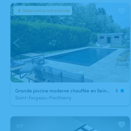
Réservation instantanée
1
/
3
Grande piscine moderne chauffée en Seine-et-Marne
5
Saint-Fargeau-Ponthierry
1
/
7