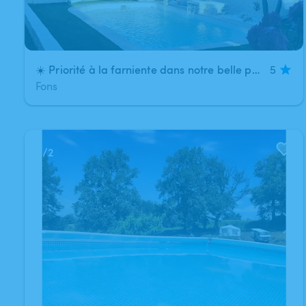
☀️ Priorité à la farniente dans notre belle piscine ☀️
5
Fons
1
/
2