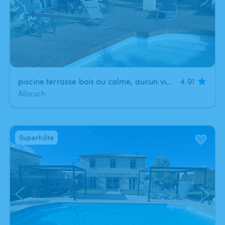
piscine terrasse bois au calme, aucun vis à vis
4.91
Allauch
Superhôte
1
/
13