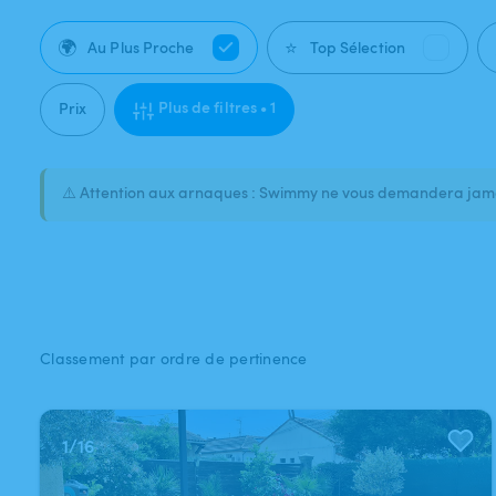
🌍
⭐
Au Plus Proche
Top Sélection
Plus de filtres • 1
Prix
⚠️ Attention aux arnaques : Swimmy ne vous demandera jamai
Classement par ordre de pertinence
1
/
16