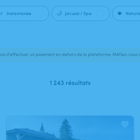
⚡
🛁
🍁
Instantanée
Jacuzzi / Spa
Naturi
s d'effectuer un paiement en dehors de la plateforme. Méfiez-vous 
1 243 résultats
1
/
3