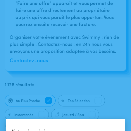
"Faire une offre" apparaît et vous permet de
faire une offre directement au propriétaire
au prix qui vous paraît le plus opportun. Vous
pourrez ensuite recevoir une facture.
Organiser votre événement avec Swimmy : rien de
plus simple ! Contactez-nous : en 24h nous vous
envoyons une proposition adaptée à vos besoins.
Contactez-nous
1 128 résultats
🌍
⭐
Au Plus Proche
Top Sélection
⚡
🛁
Instantanée
Jacuzzi / Spa
🍁
🩱
Naturisme autorisé
Burkini autorisé