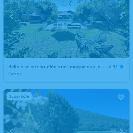
Belle piscine chauffée dans magnifique jardin avec vue dominante sur Grans
4.97
Grans
Superhôte
1
/
10