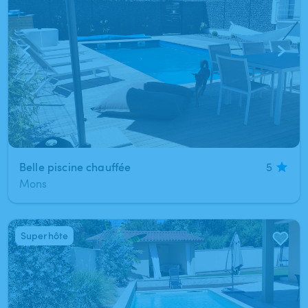
Belle piscine chauffée
5
Mons
Superhôte
1
/
4