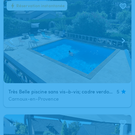
Réservation instantanée
1
/
10
Très Belle piscine sans vis-à-vis; cadre verdoyant paisible et agréable
5
Carnoux-en-Provence
1
/
2