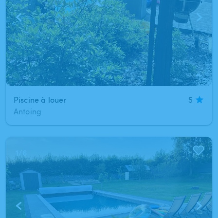
Piscine à louer
5
Antoing
1
/
6