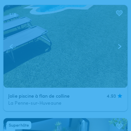
1
/
9
Jolie piscine à flan de colline
4.93
La Penne-sur-Huveaune
Superhôte
1
/
3