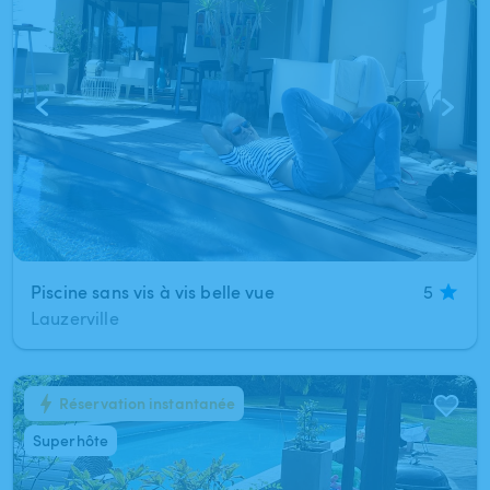
Piscine sans vis à vis belle vue
5
Lauzerville
Réservation instantanée
1
/
4
Superhôte