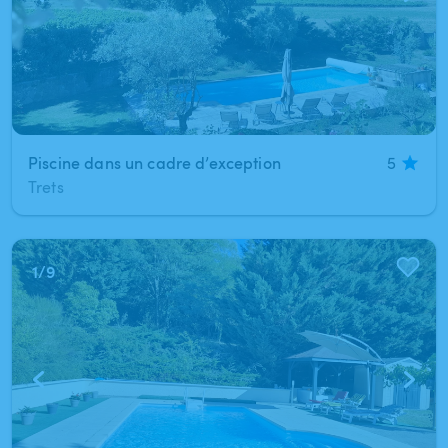
Piscine dans un cadre d’exception
5
Trets
1
/
9