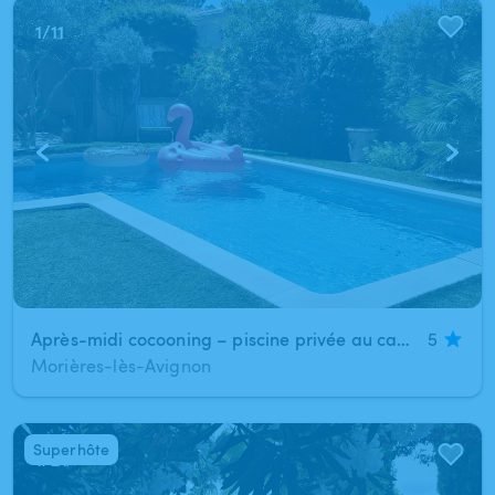
1
/
11
Après-midi cocooning – piscine privée au calme
5
Morières-lès-Avignon
Superhôte
1
/
21