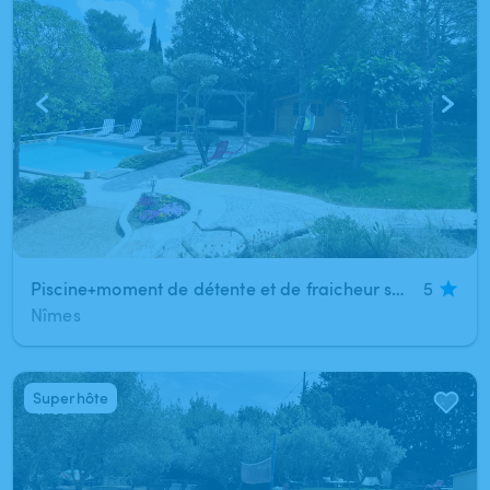
Piscine+moment de détente et de fraicheur sont garantis en garrigues de NIMES
5
Nîmes
Superhôte
1
/
63