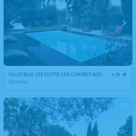
VILLETELLE LES FLOTS: LES COMBES NOIRES à 8kms de Lunel entre Montpellier et Nîmes
4.91
Villetelle
1
/
4