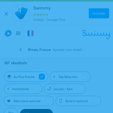
Swimmy
Installer
Gratuit - Google Play
Nîmes, France
Ajoutez une date
0
167 résultats
🌍
⭐
Au Plus Proche
Top Sélection
⚡
🛁
Instantanée
Jacuzzi / Spa
🍁
🩱
Naturisme autorisé
Burkini autorisé
Prix