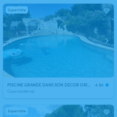
Superhôte
1
/
5
PISCINE GRANDE DANS SON DECOR ORIGINAL- PLONGEOIR
4.94
Cournonterral
Superhôte
1
/
10