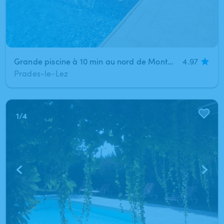
Grande piscine à 10 min au nord de Montpellier (Prades-le-Lez)
4.97
Prades-le-Lez
1
/
4