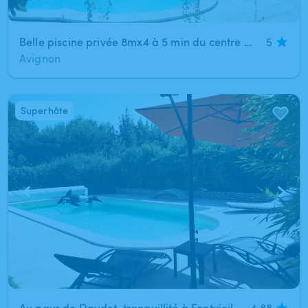
Belle piscine privée 8mx4 à 5 min du centre d'Avignon
5
Avignon
Superhôte
1
/
13
Au pays de Daudet, tranquillité à Fontvieille.
4.88