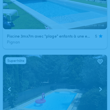
Piscine 3mx7m avec "plage" enfants à une extrémité et salon à l'ombre sous pergola
5
Pignan
Superhôte
1
/
7