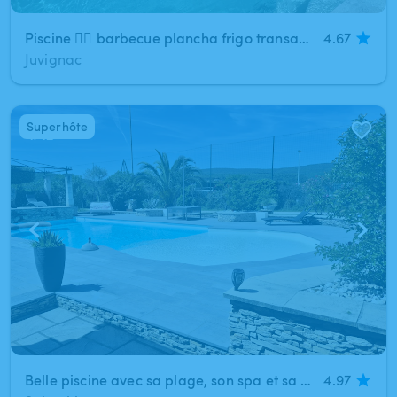
Piscine 🏊‍♀️ barbecue plancha frigo transats parasols pour un moment de détente assuré
4.67
Juvignac
Superhôte
1
/
12
Belle piscine avec sa plage, son spa et sa paillote à 20 minutes de Montélimar, et 40 minutes de orange (Saint-Montan)
4.97