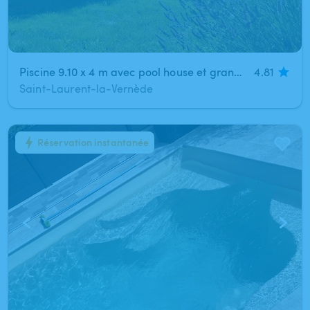
Piscine 9.10 x 4 m avec pool house et grands espaces verts prés d'Uzès (St Laurent la Vernède)
4.81
Saint-Laurent-la-Vernède
Réservation instantanée
1
/
14