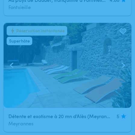
Fontvieille
Réservation instantanée
1
/
7
Superhôte
Détente et exotisme à 20 mn d'Alès (Meyrannes)
5
Meyrannes