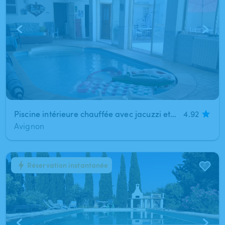
Piscine intérieure chauffée avec jacuzzi et patio à 400m des remparts
4.92
Avignon
Réservation instantanée
1
/
2