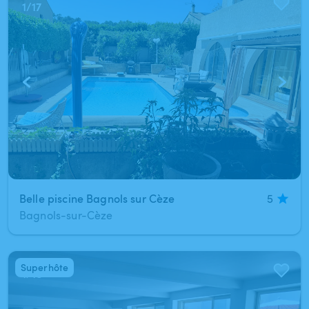
1
/
17
Belle piscine Bagnols sur Cèze
5
Bagnols-sur-Cèze
Superhôte
1
/
18