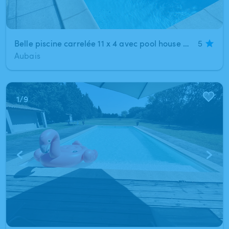
Belle piscine carrelée 11 x 4 avec pool house au calme et sans vis-à-vis
5
Aubais
1
/
9