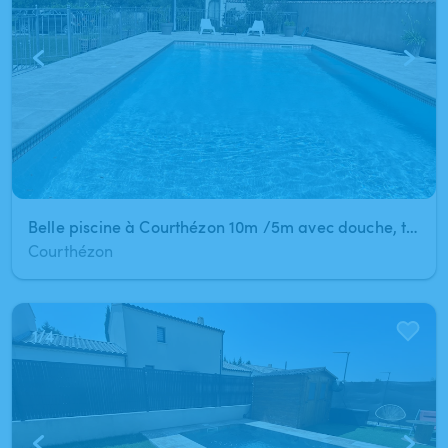
Belle piscine à Courthézon 10m /5m avec douche, toilette et frigo .
Courthézon
1
/
4