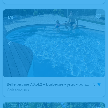
1
/
5
Belle piscine 7,3x4,2 + barbecue + jeux + boissons/repas
5
Caissargues