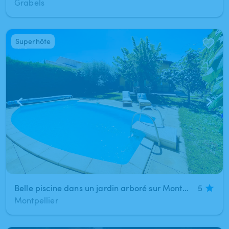
Grabels
Superhôte
1
/
5
Belle piscine dans un jardin arboré sur Montpellier sans vis à vis ☀️ 🌴
5
Montpellier