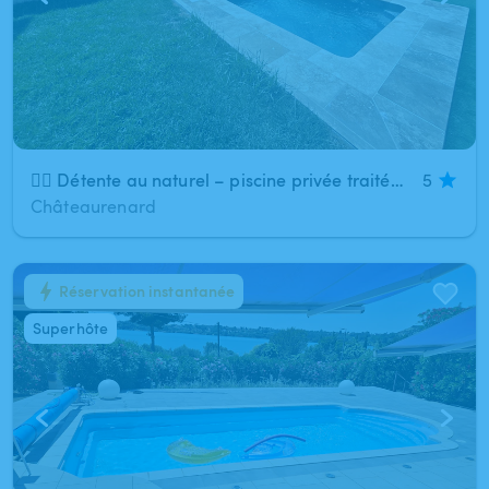
🏊‍♀️ Détente au naturel – piscine privée traitée au sel
5
Châteaurenard
Réservation instantanée
1
/
7
Superhôte