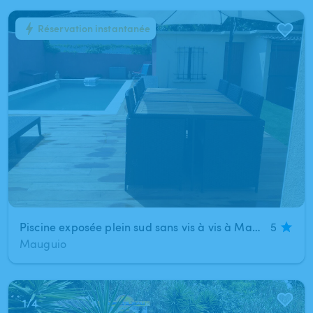
Réservation instantanée
1
/
1
Piscine exposée plein sud sans vis à vis à Mauguio
5
Mauguio
1
/
4