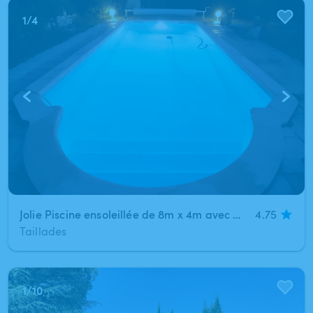
1
/
4
Jolie Piscine ensoleillée de 8m x 4m avec marches Aux Taillades
4.75
Taillades
1
/
10