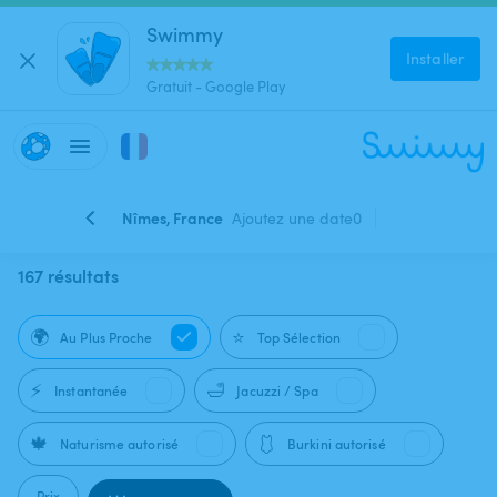
Swimmy
Installer
Gratuit - Google Play
Nîmes, France
Ajoutez une date
0
167 résultats
🌍
⭐
Au Plus Proche
Top Sélection
⚡
🛁
Instantanée
Jacuzzi / Spa
🍁
🩱
Naturisme autorisé
Burkini autorisé
Prix