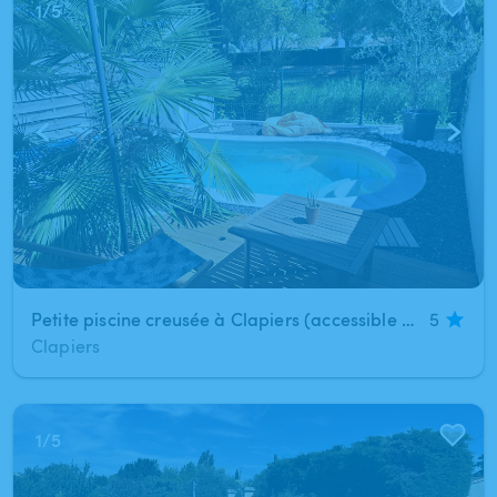
1
/
5
Petite piscine creusée à Clapiers (accessible en bus ou tram)
5
Clapiers
1
/
5