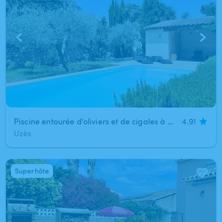
Piscine entourée d'oliviers et de cigales à Uzès
4.91
Uzès
Superhôte
1
/
9