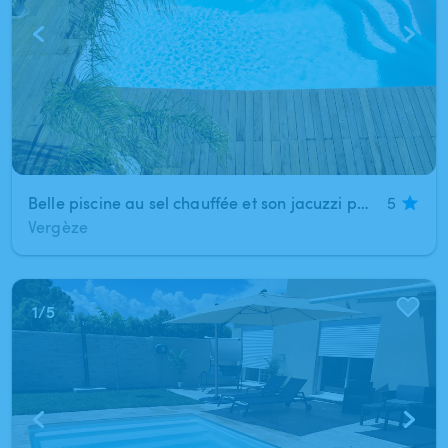
Belle piscine au sel chauffée et son jacuzzi pres de Nimes. Venez bronzer, vous détendre, jouer au ping pong, a la pétanque...
5
Vergèze
1
/
5