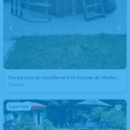
Piscine hors sol chauffante à 10 minutes de Montargis (Pannes)a
Pannes
Superhôte
1
/
16