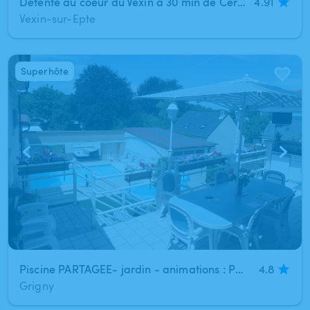
Détente au coeur du Vexin à 30 min de Cergy (Dampsmesnil)
4.91
Vexin-sur-Epte
Superhôte
1
/
9
Piscine PARTAGEE- jardin - animations : Paris (Grigny)
4.8
Grigny