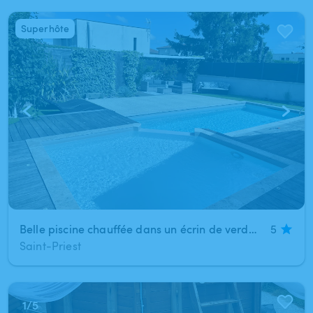
Superhôte
1
/
10
Belle piscine chauffée dans un écrin de verdure sans vis à vis
5
Saint-Priest
1
/
5