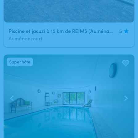
Piscine et jacuzi à 15 km de REIMS (Auménancourt)
5
Auménancourt
Superhôte
1
/
13