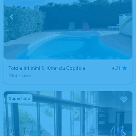
Totale intimité à 10mn du Capitole
4.71
Montrabé
Superhôte
1
/
11