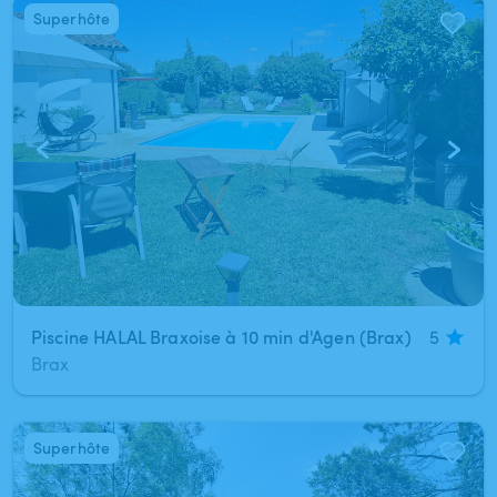
Superhôte
1
/
10
Piscine HALAL Braxoise à 10 min d'Agen (Brax)
5
Brax
Superhôte
1
/
9