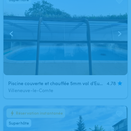
1
/
3
Piscine couverte et chauffée 5mm val d'Europe sans vis à vis
4.78
Villeneuve-le-Comte
Réservation instantanée
1
/
6
Superhôte