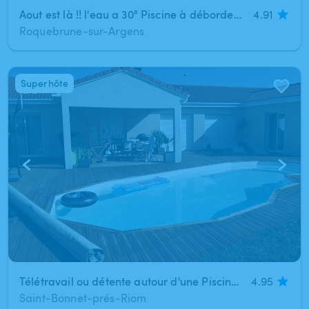
Aout est là !! l'eau a 30° Piscine à débordement à Roquebrune-Sur-Argens (15mn de Fréjus / Saint Raphael)
4.91
Roquebrune-sur-Argens
Superhôte
1
/
3
Télétravail ou détente autour d'une Piscine chauffée à 20 minutes de Clermont-Ferrand (Saint-Bonnet-prés-Rio)
4.95
Saint-Bonnet-prés-Riom