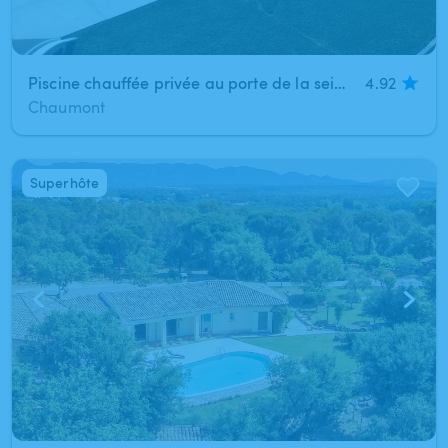
Piscine chauffée privée au porte de la seine et marne (au sud seine et marne) A 10 minutes de Montereau-Fault-Yonne (Chaumont).
4.92
Chaumont
Superhôte
1
/
4