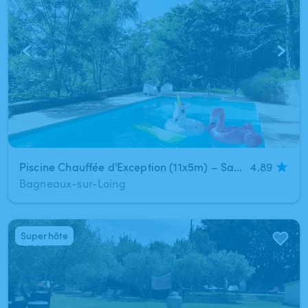
Piscine Chauffée d'Exception (11x5m) – Sans vis-à-vis proche Fontainebleau
4.89
Bagneaux-sur-Loing
Superhôte
1
/
63