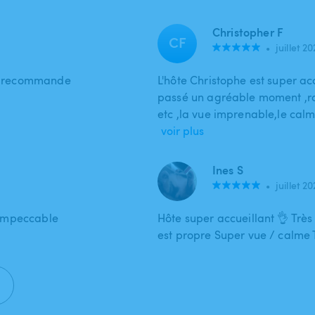
Christopher F
CF
•
juillet 2
 je recommande
L'hôte Christophe est super acc
passé un agréable moment ,raf
etc ,la vue imprenable,le ca
voir plus
Ines S
•
juillet 2
r impeccable
Hôte super accueillant 👌 Très
est propre Super vue / calme T