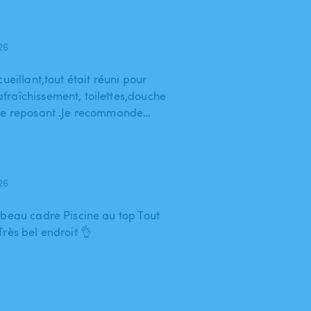
026
ueillant,tout était réuni pour
raîchissement, toilettes,douche
lme reposant .Je recommande…
026
 beau cadre Piscine au top Tout
rès bel endroit 👌