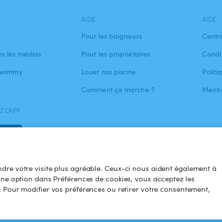
AIDE
AIDE
Pour les baigneurs
Centr
s les médias
Pour les propriétaires
Condit
 Swimmy
Louer ma piscine
Politi
Comment ça marche ?
Menti
 L'APP
dre votre visite plus agréable. Ceux-ci nous aident également à
une option dans Préférences de cookies, vous acceptez les
. Pour modifier vos préférences ou retirer votre consentement,