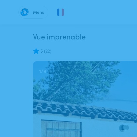
Menu
Vue imprenable
5
(
22
)
1
/
9