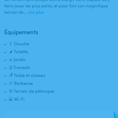
faire jouer les plus petits​,​ et pour finir son magnifique
terrain de…
voir plus
Équipements
🚿 Douche
🚽 Toilette
☀️ Jardin
⛱️ Transats
🪑 Table et chaises
🍖 Barbecue
🎯 Terrain de pétanque
💻 Wi-Fi