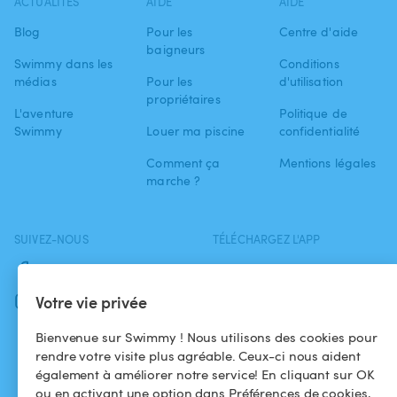
ACTUALITÉS
AIDE
AIDE
Blog
Pour les
Centre d'aide
baigneurs
Swimmy dans les
Conditions
médias
Pour les
d'utilisation
propriétaires
L'aventure
Politique de
Swimmy
Louer ma piscine
confidentialité
Comment ça
Mentions légales
marche ?
SUIVEZ-NOUS
TÉLÉCHARGEZ L'APP
Facebook
Votre vie privée
Instagram
Bienvenue sur Swimmy ! Nous utilisons des cookies pour
rendre votre visite plus agréable. Ceux-ci nous aident
également à améliorer notre service! En cliquant sur OK
ou en activant une option dans Préférences de cookies,