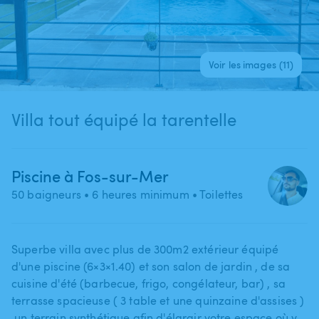
Voir les images (11)
Villa tout équipé la tarentelle
Piscine à Fos-sur-Mer
50 baigneurs
• 6 heures minimum
• Toilettes
Superbe villa avec plus de 300m2 extérieur équipé
d'une piscine (6×3×1.40) et son salon de jardin ​,​ de sa
cuisine d'été (barbecue​,​ frigo​,​ congélateur​,​ bar) ​,​ sa
terrasse spacieuse ( 3 table et une quinzaine d'assises ) ​
,​un terrain synthétique afin d'élargir votre espace où y