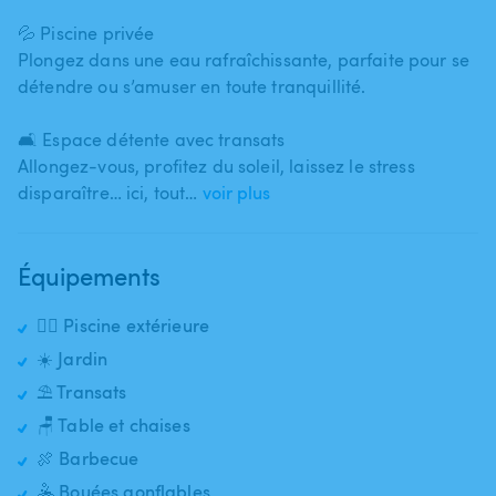
💦 Piscine privée
Plongez dans une eau rafraîchissante​,​ parfaite pour se
détendre ou s’amuser en toute tranquillité.
🛋️ Espace détente avec transats
Allongez-vous​,​ profitez du soleil​,​ laissez le stress
disparaître… ici​,​ tout…
voir plus
Équipements
🏊‍♂️ Piscine extérieure
☀️ Jardin
⛱️ Transats
🪑 Table et chaises
🍖 Barbecue
🤽 Bouées gonflables