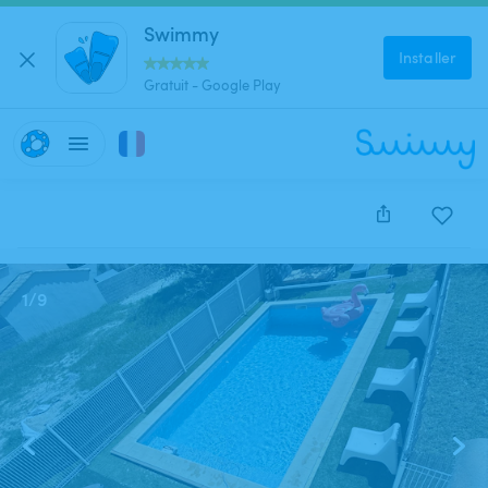
Swimmy
Installer
Gratuit - Google Play
Cette annonce est close et ne peut être réservée.
1
/
9