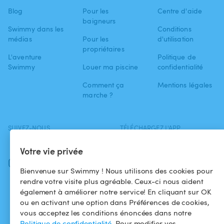
Blog
Pour les
Centre d'aide
baigneurs
Swimmy dans les
Conditions
médias
Pour les
d'utilisation
propriétaires
L'aventure
Politique de
Swimmy
Louer ma piscine
confidentialité
Comment ça
Mentions légales
marche ?
SUIVEZ-NOUS
TÉLÉCHARGEZ L'APP
Facebook
Votre vie privée
Instagram
Bienvenue sur Swimmy ! Nous utilisons des cookies pour
rendre votre visite plus agréable. Ceux-ci nous aident
également à améliorer notre service! En cliquant sur OK
ou en activant une option dans Préférences de cookies,
vous acceptez les conditions énoncées dans notre
Politique de confidentialité
. Pour modifier vos