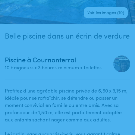
Voir les images (10)
Belle piscine dans un écrin de verdure
Piscine à Cournonterral
10 baigneurs
• 3 heures minimum
• Toilettes
Profitez d'une agréable piscine privée de 6​,​60 x 3​,​15 m​,​
idéale pour se rafraîchir​,​ se détendre ou passer un
moment convivial en famille ou entre amis. Avec sa
profondeur de 1​,​50 m​,​ elle est parfaitement adaptée
aux enfants sachant nager comme aux adultes.
Le jardin​,​ sans aucun vis-à-vis​,​ vous garantit calme​,​