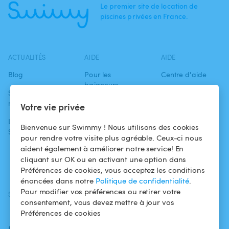
Le premier site de location de
piscines privées en France.
ACTUALITÉS
AIDE
AIDE
Blog
Pour les
Centre d'aide
baigneurs
Swimmy dans les
Conditions
médias
Pour les
d'utilisation
Votre vie privée
propriétaires
L'aventure
Politique de
Bienvenue sur Swimmy ! Nous utilisons des cookies
Swimmy
Louer ma piscine
confidentialité
pour rendre votre visite plus agréable. Ceux-ci nous
aident également à améliorer notre service! En
Comment ça
Mentions légales
cliquant sur OK ou en activant une option dans
marche ?
Préférences de cookies, vous acceptez les conditions
énoncées dans notre
Politique de confidentialité
.
Pour modifier vos préférences ou retirer votre
SUIVEZ-NOUS
TÉLÉCHARGEZ L'APP
consentement, vous devez mettre à jour vos
Facebook
Préférences de cookies