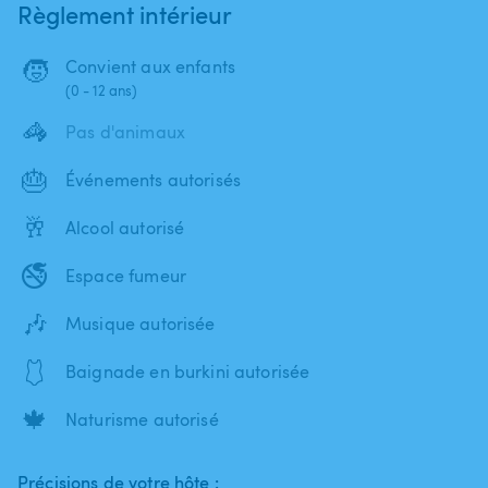
Règlement intérieur
🧒
Convient aux enfants
(0 - 12 ans)
🦓
Pas d'animaux
🎂
Événements autorisés
🥂
Alcool autorisé
🚭
Espace fumeur
🎶
Musique autorisée
🩱
Baignade en burkini autorisée
🍁
Naturisme autorisé
Précisions de votre hôte :