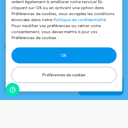
aident également à améliorer notre service! En
Comment ça
Mentions légales
cliquant sur OK ou en activant une option dans
marche ?
Préférences de cookies, vous acceptez les conditions
énoncées dans notre
Politique de confidentialité
.
Pour modifier vos préférences ou retirer votre
SUIVEZ-NOUS
TÉLÉCHARGEZ L'APP
consentement, vous devez mettre à jour vos
Facebook
Préférences de cookies
Instagram
OK
Préférences de cookies
Ajoutez une date et un créneau
Vérifier la
pour voir le prix
disponibilité