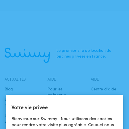
Le premier site de location de
piscines privées en France.
ACTUALITÉS
AIDE
AIDE
Blog
Pour les
Centre d'aide
baigneurs
Swimmy dans les
Conditions
médias
Pour les
d'utilisation
Votre vie privée
propriétaires
L'aventure
Politique de
Bienvenue sur Swimmy ! Nous utilisons des cookies
Swimmy
Louer ma piscine
confidentialité
pour rendre votre visite plus agréable. Ceux-ci nous