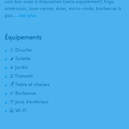
coin bar avec à disposition (sans supplément) frigo
américain​,​ lave-verres​,​ évier​,​ micro-onde​,​ barbecue à
gaz​,​…
voir plus
Équipements
🚿 Douche
🚽 Toilette
☀️ Jardin
⛱️ Transats
🪑 Table et chaises
🍖 Barbecue
🥏 Jeux d'extérieur
💻 Wi-Fi