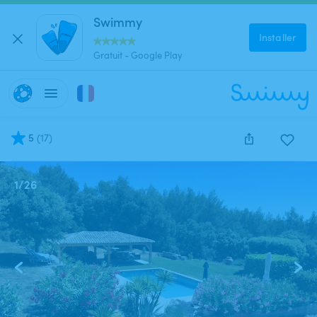
Swimmy
Installer
Gratuit - Google Play
5
(
17
)
1
/
26