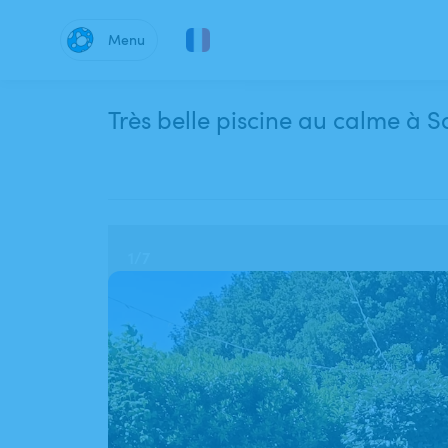
Menu
Trè
1
/
7