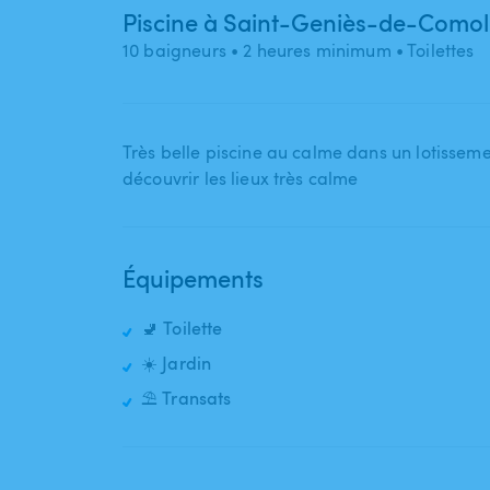
Piscine à Saint-Geniès-de-Como
10 baigneurs
• 2 heures minimum
• Toilettes
Très belle piscine au calme dans un lotissem
découvrir les lieux très calme
Équipements
🚽 Toilette
☀️ Jardin
⛱️ Transats