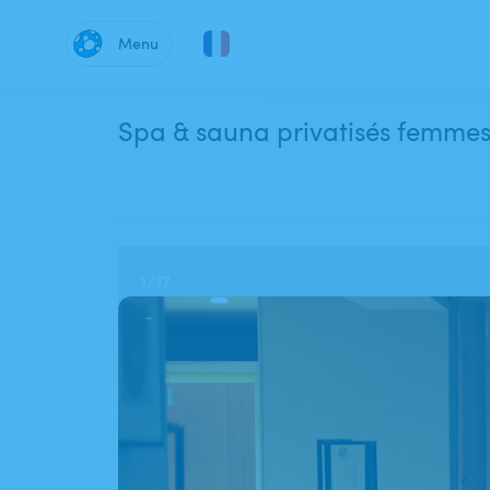
Menu
Spa & sauna privatisés femmes 
1
/
17