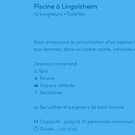
Piscine à Lingolsheim
10 baigneurs
• Toilettes
Nous proposons la privatisation d’un espace b
aux femmes​,​ dans un cadre calme​,​ intimiste e
L’espace comprend :
♨️ Spa
🔥 Sauna
🛋️ Espace détente
🚿 Sanitaires
🧺 Serviettes et peignoirs de bain fournis
👭 Capacité : jusqu’à 10 personnes maximum
⏱ Durée…
voir plus