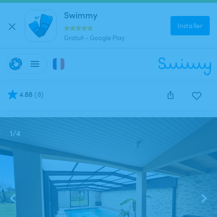
Swimmy
Installer
Gratuit - Google Play
4.88
(
8
)
Cette annonce est close et ne peut être réservée.
1
/
4