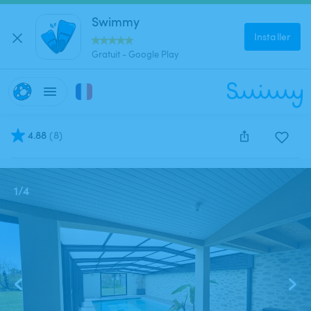
Swimmy
Installer
Gratuit - Google Play
4.88
(
8
)
Cette annonce est close et ne peut être réservée.
1
/
4