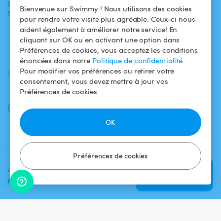
L'aventure
Politique de
Bienvenue sur Swimmy ! Nous utilisons des cookies
Swimmy
Louer ma piscine
confidentialité
pour rendre votre visite plus agréable. Ceux-ci nous
aident également à améliorer notre service! En
Comment ça
Mentions légales
cliquant sur OK ou en activant une option dans
marche ?
Préférences de cookies, vous acceptez les conditions
énoncées dans notre
Politique de confidentialité
.
Pour modifier vos préférences ou retirer votre
SUIVEZ-NOUS
TÉLÉCHARGEZ L'APP
consentement, vous devez mettre à jour vos
Facebook
Préférences de cookies
Instagram
OK
Préférences de cookies
Ajoutez une date et un créneau
Vérifier la
pour voir le prix
disponibilité