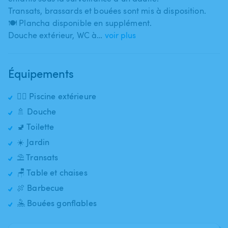
Transats​,​ brassards et bouées sont mis à disposition.
🍽️ Plancha disponible en supplément.
Douche extérieur​,​ WC à…
voir plus
Équipements
🏊‍♂️ Piscine extérieure
🚿 Douche
🚽 Toilette
☀️ Jardin
⛱️ Transats
🪑 Table et chaises
🍖 Barbecue
🤽 Bouées gonflables