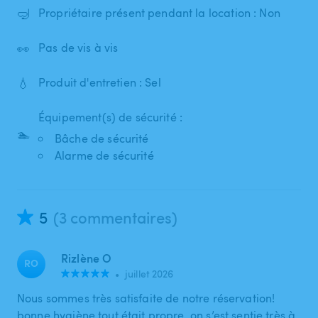
🤿
Propriétaire présent pendant la location : Non
👀
Pas de vis à vis
💧
Produit d'entretien : Sel
Équipement(s) de sécurité :
🏊
Bâche de sécurité
Alarme de sécurité
5
(3 commentaires)
Rizlène O
RO
•
juillet 2026
Nous sommes très satisfaite de notre réservation!
bonne hygiène tout était propre, on s’est sentie très à