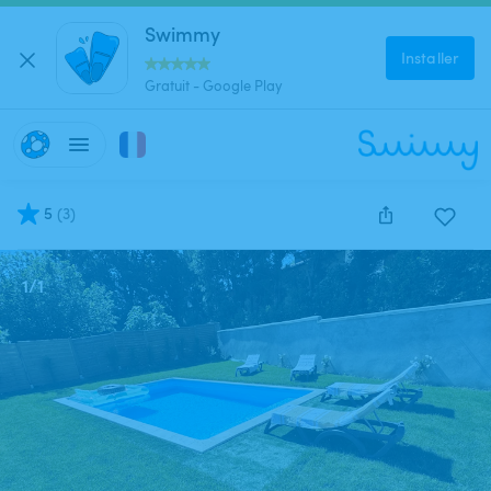
Swimmy
Installer
Gratuit - Google Play
5
(
3
)
1
/
1