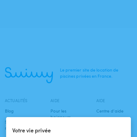
Le premier site de location de
piscines privées en France.
ACTUALITÉS
AIDE
AIDE
Blog
Pour les
Centre d'aide
baigneurs
Swimmy dans les
Conditions
médias
Pour les
d'utilisation
Votre vie privée
propriétaires