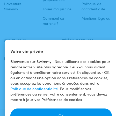
L'aventure
Politique de
Swimmy
Louer ma piscine
confidentialité
Comment ça
Mentions légales
marche ?
SUIVEZ-NOUS
TÉLÉCHARGEZ L'APP
Facebook
Votre vie privée
Instagram
Bienvenue sur Swimmy ! Nous utilisons des cookies pour
rendre votre visite plus agréable. Ceux-ci nous aident
également à améliorer notre service! En cliquant sur OK
ou en activant une option dans Préférences de cookies,
vous acceptez les conditions énoncées dans notre
Politique de confidentialité
. Pour modifier vos
préférences ou retirer votre consentement, vous devez
mettre à jour vos Préférences de cookies
OK