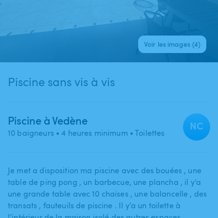
Voir les images (4)
Piscine sans vis à vis
Piscine à Vedène
NC
10 baigneurs
• 4 heures minimum
• Toilettes
Je met a disposition ma piscine avec des bouées ​,​ une
table de ping pong ​,​ un barbecue​,​ une plancha ​,​ il y’a
une grande table avec 10 chaises ​,​ une balancelle ​,​ des
transats ​,​ fauteuils de piscine . Il y’a un toilette à
l’intérieur de la maison isolé des autres espaces