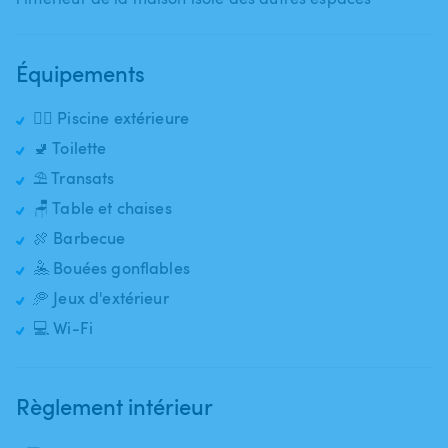
Équipements
🏊‍♂️ Piscine extérieure
🚽 Toilette
⛱️ Transats
🪑 Table et chaises
🍖 Barbecue
🤽 Bouées gonflables
🥏 Jeux d'extérieur
💻 Wi-Fi
Règlement intérieur