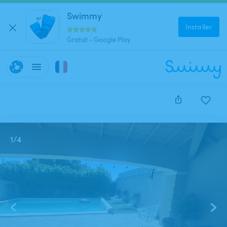
Swimmy
Installer
Gratuit - Google Play
Cette annonce est close et ne peut être réservée.
1
/
4