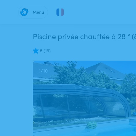
Menu
Piscine privée chauffée à 28 ° (
5
(
19
)
1
/
10