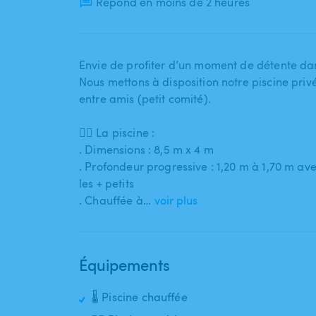
Répond en moins de 2 heures
Envie de profiter d’un moment de détente dan
Nous mettons à disposition notre piscine pri
entre amis (petit comité).
🏊‍♂️ La piscine :
. Dimensions : 8​,​5 m x 4 m
. Profondeur progressive : 1​,​20 m à 1​,​70 m 
les + petits
. Chauffée à…
voir plus
Équipements
🌡️ Piscine chauffée