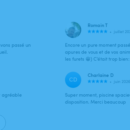
Romain T
•
juillet 2
 avons passé un
Encore un pure moment passé 
eil.
apures de vous et de vos anima
les furets 😁) C’était trop bien
Charlaine D
CD
•
juin 202
t agréable
Super moment, piscine spacieu
disposition. Merci beaucoup