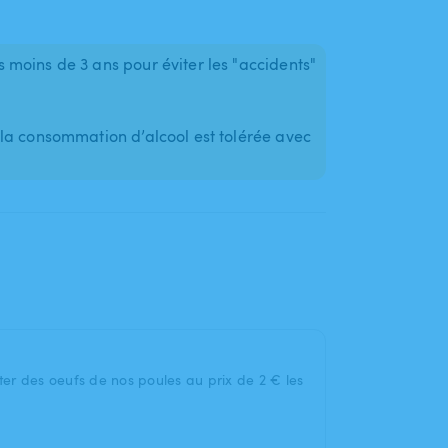
moins de 3 ans pour éviter les "accidents"
la consommation d’alcool est tolérée avec
eter des oeufs de nos poules au prix de 2 € les