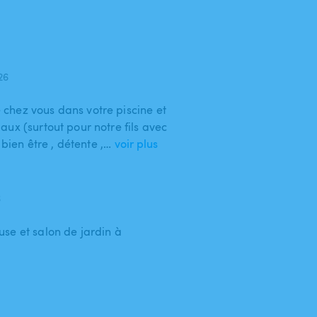
026
chez vous dans votre piscine et
ux (surtout pour notre fils avec
: bien être , détente ,…
voir plus
6
se et salon de jardin à