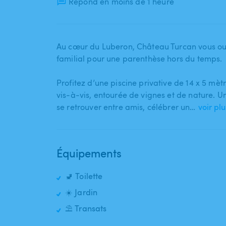
Répond en moins de 1 heure
Au cœur du Luberon​,​ Château Turcan vous ou
familial pour une parenthèse hors du temps.
Profitez d’une piscine privative de 14 x 5 mèt
vis-à-vis​,​ entourée de vignes et de nature. U
se retrouver entre amis​,​ célébrer un…
voir plu
Équipements
🚽 Toilette
☀️ Jardin
⛱️ Transats