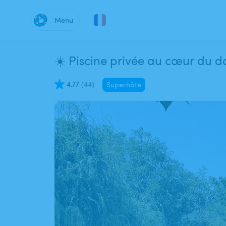
Menu
☀️ Piscine privée au cœur du 
4.77
(
44
)
Superhôte
1
/
5