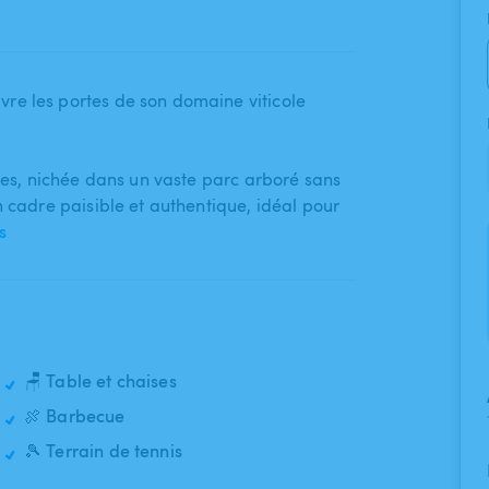
vre les portes de son domaine viticole
res​,​ nichée dans un vaste parc arboré sans
n cadre paisible et authentique​,​ idéal pour
s
🪑 Table et chaises
🍖 Barbecue
🎾 Terrain de tennis