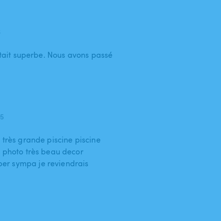
6
 était superbe. Nous avons passé
25
 très grande piscine piscine
s photo très beau decor
er sympa je reviendrais