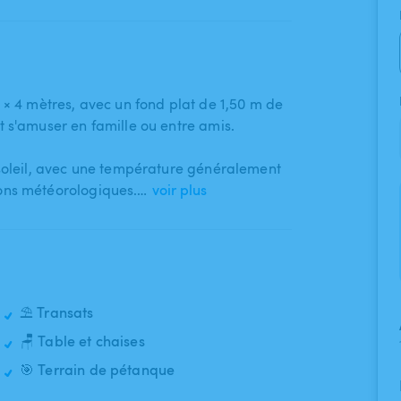
 4 mètres​,​ avec un fond plat de 1​,​50 m de
et s'amuser en famille ou entre amis.
soleil​,​ avec une température généralement
ions météorologiques.…
voir plus
⛱️ Transats
🪑 Table et chaises
🎯 Terrain de pétanque