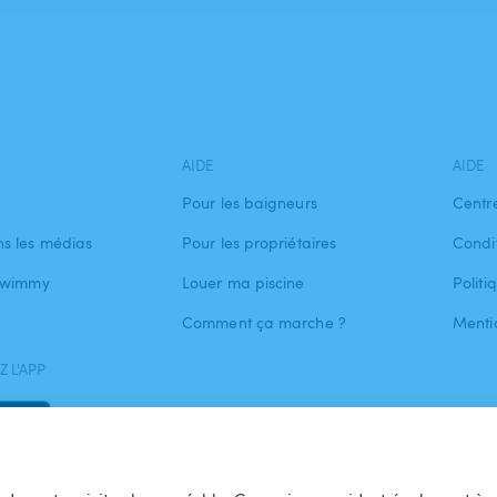
AIDE
AIDE
Pour les baigneurs
Centr
s les médias
Pour les propriétaires
Condit
 Swimmy
Louer ma piscine
Politi
Comment ça marche ?
Menti
 L'APP