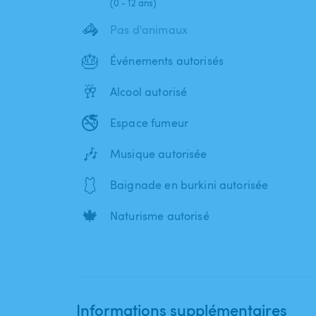
(0 - 12 ans)
🦓
Pas d'animaux
🎂
Événements autorisés
🥂
Alcool autorisé
🚭
Espace fumeur
🎶
Musique autorisée
🩱
Baignade en burkini autorisée
🍁
Naturisme autorisé
Informations supplémentaires