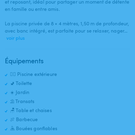
et reposant​,​ idéal pour partager un moment de détente
en famille ou entre amis.
La piscine privée de 8 × 4 mètres​,​ 1​,​50 m de profondeur​,​
avec banc intégré​,​ est parfaite pour se relaxer​,​ nager…
voir plus
Équipements
🏊‍♂️ Piscine extérieure
🚽 Toilette
☀️ Jardin
⛱️ Transats
🪑 Table et chaises
🍖 Barbecue
🤽 Bouées gonflables