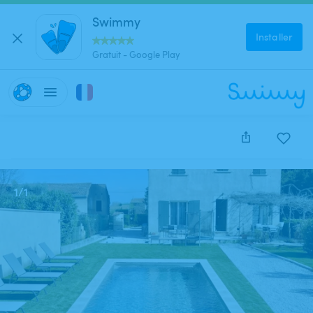
Swimmy
Installer
Gratuit - Google Play
Cette annonce est close et ne peut être réservée.
1
/
1