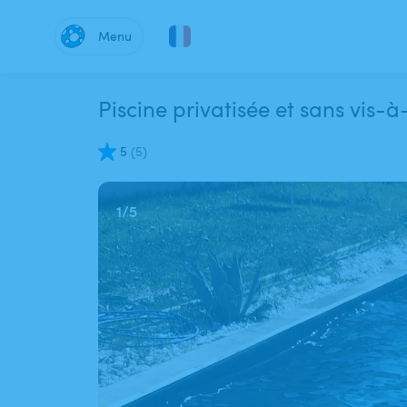
Menu
Piscine privatisée et sans vis-à
5
(
5
)
1
/
5