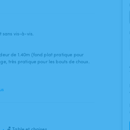
 sans vis-à-vis.
deur de 1.40m (fond plat pratique pour
e​,​ très pratique pour les bouts de choux.
us
🪑 Table et chaises