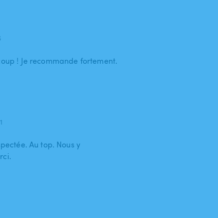
6
ucoup ! Je recommande fortement.
1
spectée. Au top. Nous y
rci.