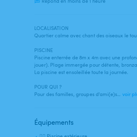
Répond en moins de 1 heure
LOCALISATION
Quartier calme avec chant des oiseaux le tout
PISCINE
Piscine enterrée de 8m x 4m avec une profon
jouer). Plage immergée pour détente​,​ bronzag
La piscine est ensoleillée toute la journée.
POUR QUI ?
Pour des familles​,​ groupes d'ami(e)s…
voir pl
Équipements
🏊‍♂️ Piscine extérieure