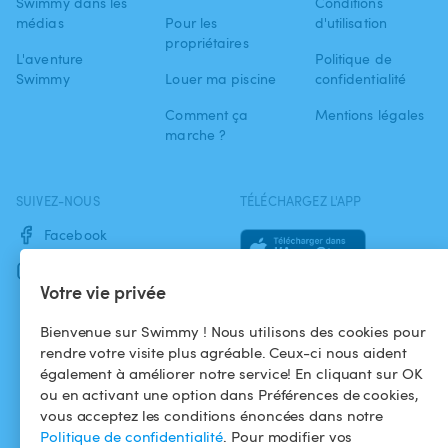
Swimmy dans les
Conditions
médias
Pour les
d'utilisation
propriétaires
L'aventure
Politique de
Swimmy
Louer ma piscine
confidentialité
Comment ça
Mentions légales
marche ?
SUIVEZ-NOUS
TÉLÉCHARGEZ L'APP
Facebook
Instagram
Votre vie privée
Bienvenue sur Swimmy ! Nous utilisons des cookies pour
rendre votre visite plus agréable. Ceux-ci nous aident
également à améliorer notre service! En cliquant sur OK
ou en activant une option dans Préférences de cookies,
vous acceptez les conditions énoncées dans notre
Politique de confidentialité
. Pour modifier vos