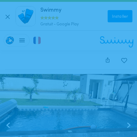
Swimmy
Installer
Gratuit - Google Play
Cette annonce est close et ne peut être réservée.
1
/
6