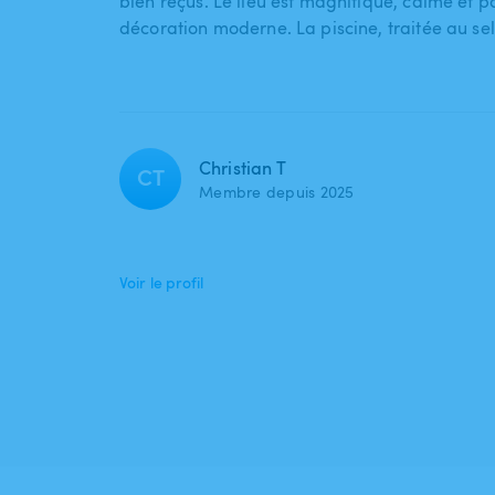
bien reçus. Le lieu est magnifique, calme et p
décoration moderne. La piscine, traitée au se
Christian T
CT
Membre depuis 2025
Voir le profil