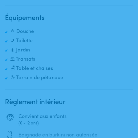
Équipements
🚿 Douche
🚽 Toilette
☀️ Jardin
⛱️ Transats
🪑 Table et chaises
🎯 Terrain de pétanque
Règlement intérieur
🧒
Convient aux enfants
(0 - 12 ans)
🩱
Baignade en burkini non autorisée