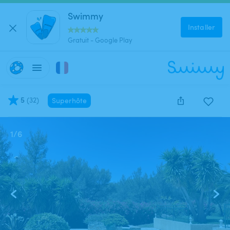
Swimmy
Installer
Gratuit - Google Play
5
(
32
)
Superhôte
1
/
6