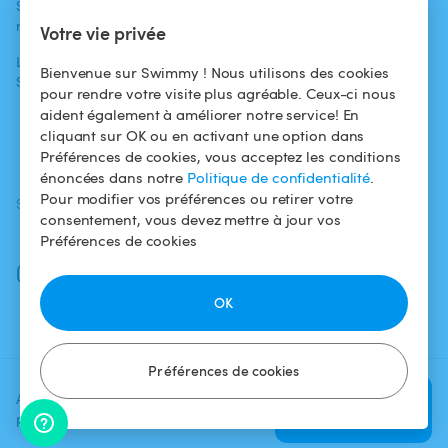
Swimmy dans les
Conditions
médias
Pour les
d'utilisation
Votre vie privée
propriétaires
L'aventure
Politique de
Bienvenue sur Swimmy ! Nous utilisons des cookies
Swimmy
Louer ma piscine
confidentialité
pour rendre votre visite plus agréable. Ceux-ci nous
aident également à améliorer notre service! En
Comment ça
Mentions légales
cliquant sur OK ou en activant une option dans
marche ?
Préférences de cookies, vous acceptez les conditions
énoncées dans notre
Politique de confidentialité
.
Pour modifier vos préférences ou retirer votre
SUIVEZ-NOUS
TÉLÉCHARGEZ L'APP
consentement, vous devez mettre à jour vos
Facebook
Préférences de cookies
Instagram
OK
Préférences de cookies
Ajoutez une date et un créneau
Vérifier la
pour voir le prix
disponibilité