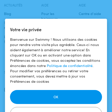
ACTUALITÉS
AIDE
AIDE
Blog
Pour les
Centre d'aide
baigneurs
Swimmy dans les
Conditions
médias
Pour les
d'utilisation
Votre vie privée
propriétaires
L'aventure
Politique de
Bienvenue sur Swimmy ! Nous utilisons des cookies
Swimmy
Louer ma piscine
confidentialité
pour rendre votre visite plus agréable. Ceux-ci nous
aident également à améliorer notre service! En
Comment ça
Mentions légales
cliquant sur OK ou en activant une option dans
marche ?
Préférences de cookies, vous acceptez les conditions
énoncées dans notre
Politique de confidentialité
.
Pour modifier vos préférences ou retirer votre
SUIVEZ-NOUS
TÉLÉCHARGEZ L'APP
consentement, vous devez mettre à jour vos
Facebook
Préférences de cookies
Instagram
OK