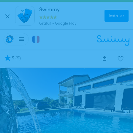
Swimmy
Installer
Gratuit - Google Play
5
(
5
)
1
/
4