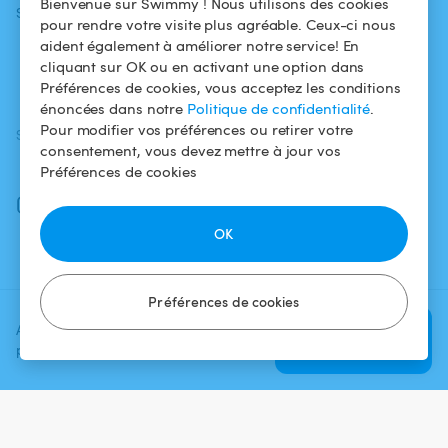
Bienvenue sur Swimmy ! Nous utilisons des cookies
Swimmy
Louer ma piscine
confidentialité
pour rendre votre visite plus agréable. Ceux-ci nous
aident également à améliorer notre service! En
Comment ça
Mentions légales
cliquant sur OK ou en activant une option dans
marche ?
Préférences de cookies, vous acceptez les conditions
énoncées dans notre
Politique de confidentialité
.
Pour modifier vos préférences ou retirer votre
SUIVEZ-NOUS
TÉLÉCHARGEZ L'APP
consentement, vous devez mettre à jour vos
Facebook
Préférences de cookies
Instagram
OK
Préférences de cookies
Ajoutez une date et un créneau
Vérifier la
pour voir le prix
disponibilité