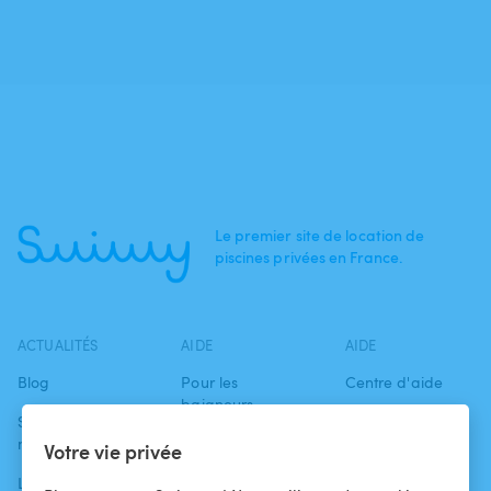
Le premier site de location de
piscines privées en France.
ACTUALITÉS
AIDE
AIDE
Blog
Pour les
Centre d'aide
baigneurs
Swimmy dans les
Conditions
médias
Pour les
d'utilisation
Votre vie privée
propriétaires
L'aventure
Politique de