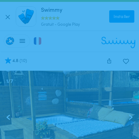
Swimmy
Installer
Gratuit - Google Play
4.8
(
10
)
1
/
7