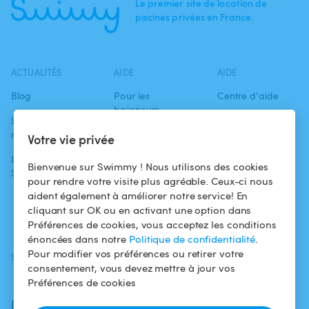
Le premier site de location de
piscines privées en France.
ACTUALITÉS
AIDE
AIDE
Blog
Pour les
Centre d'aide
baigneurs
Swimmy dans les
Conditions
médias
Pour les
d'utilisation
Votre vie privée
propriétaires
L'aventure
Politique de
Bienvenue sur Swimmy ! Nous utilisons des cookies
Swimmy
Louer ma piscine
confidentialité
pour rendre votre visite plus agréable. Ceux-ci nous
aident également à améliorer notre service! En
Comment ça
Mentions légales
cliquant sur OK ou en activant une option dans
marche ?
Préférences de cookies, vous acceptez les conditions
énoncées dans notre
Politique de confidentialité
.
Pour modifier vos préférences ou retirer votre
SUIVEZ-NOUS
TÉLÉCHARGEZ L'APP
consentement, vous devez mettre à jour vos
Facebook
Préférences de cookies
Instagram