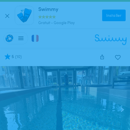
Swimmy
Installer
Gratuit - Google Play
5
(
10
)
1
/
14