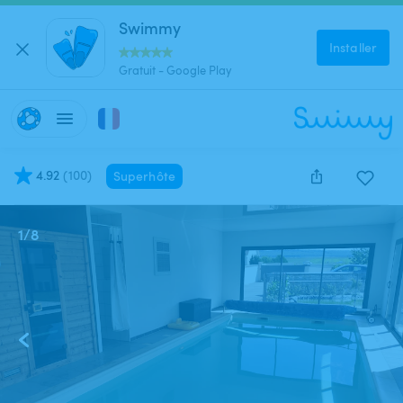
Swimmy
Installer
Gratuit - Google Play
4.92
(
100
)
Superhôte
1
/
8