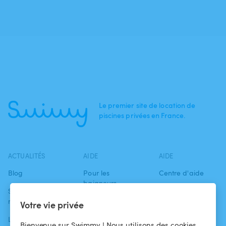
Le premier site de location de
piscines privées en France.
ACTUALITÉS
AIDE
AIDE
Blog
Pour les
Centre d'aide
baigneurs
Swimmy dans les
Conditions
médias
Pour les
d'utilisation
Votre vie privée
propriétaires
L'aventure
Politique de
Bienvenue sur Swimmy ! Nous utilisons des cookies