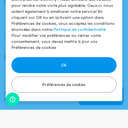
Swimmy
Louer ma piscine
confidentialité
pour rendre votre visite plus agréable. Ceux-ci nous
aident également à améliorer notre service! En
Comment ça
Mentions légales
cliquant sur OK ou en activant une option dans
marche ?
Préférences de cookies, vous acceptez les conditions
énoncées dans notre
Politique de confidentialité
.
Pour modifier vos préférences ou retirer votre
SUIVEZ-NOUS
TÉLÉCHARGEZ L'APP
consentement, vous devez mettre à jour vos
Facebook
Préférences de cookies
Instagram
OK
Préférences de cookies
Ajoutez une date et un créneau
Vérifier la
pour voir le prix
disponibilité