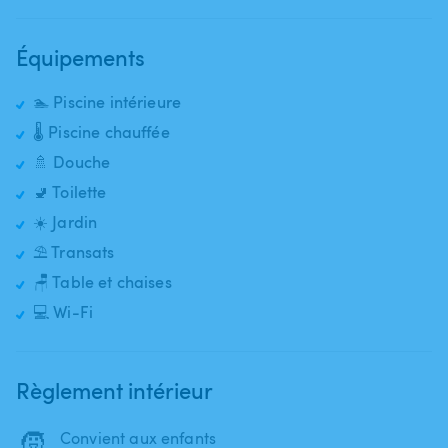
Équipements
🏊 Piscine intérieure
🌡️ Piscine chauffée
🚿 Douche
🚽 Toilette
☀️ Jardin
⛱️ Transats
🪑 Table et chaises
💻 Wi-Fi
Règlement intérieur
🧒
Convient aux enfants