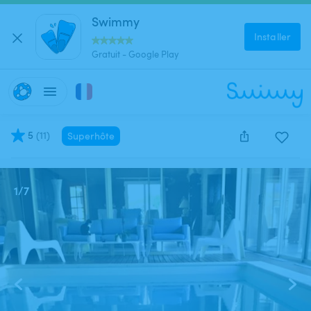
Swimmy
Installer
Gratuit - Google Play
5
(
11
)
Superhôte
Cette annonce est close et ne peut être réservée.
1
/
7