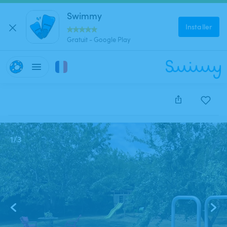
Swimmy
Installer
Gratuit - Google Play
Cette annonce est close et ne peut être réservée.
1
/
3