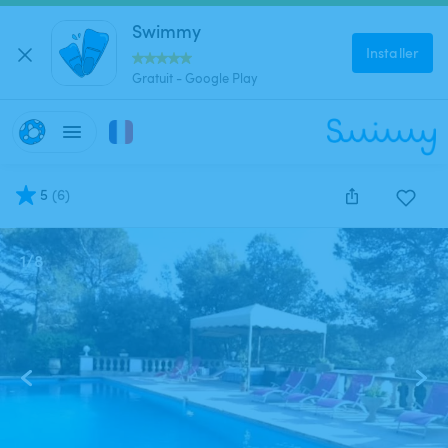
Swimmy
Installer
Gratuit - Google Play
5
(
6
)
1
/
8