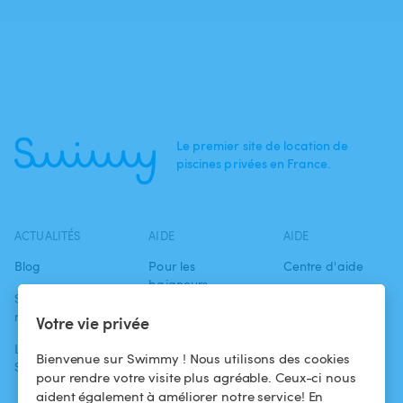
Le premier site de location de
piscines privées en France.
ACTUALITÉS
AIDE
AIDE
Blog
Pour les
Centre d'aide
baigneurs
Swimmy dans les
Conditions
médias
Pour les
d'utilisation
Votre vie privée
propriétaires
L'aventure
Politique de
Bienvenue sur Swimmy ! Nous utilisons des cookies
Swimmy
Louer ma piscine
confidentialité
pour rendre votre visite plus agréable. Ceux-ci nous
aident également à améliorer notre service! En
Comment ça
Mentions légales