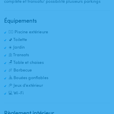
complète et transats​/​ possibilité plusieurs parkings
Équipements
🏊‍♂️ Piscine extérieure
🚽 Toilette
☀️ Jardin
⛱️ Transats
🪑 Table et chaises
🍖 Barbecue
🤽 Bouées gonflables
🥏 Jeux d'extérieur
💻 Wi-Fi
Règlement intérieur